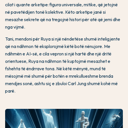
cilat i quante arketipe: figura universale, mitike, që jetojnë
në pavetëdijen tonë kolektive. Këto arketipe janë si
mesazhe sekrete që na tregojnë histori për atë që jemi dhe
nga vijmë.
Tani, mendoni për Ruya si një nëndetëse shumë inteligjente
që na ndihmon të eksplorojmë këtë botë nënujore. Me
ndihmën e AI-së, e cila vepron si një hartë dhe një dritë
orientuese, Ruya na ndihmon të kuptojmë mesazhet e
fshehta të ëndrrave tona. Në këtë mënyrë, mund të
mësojmë më shumë për botën e mrekullueshme brenda
mendjes sonë, ashtu siç e zbuloi Carl Jung shumë kohë më
parë.