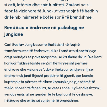
si arti, letërsia dhe spiritualiteti. Zbuloni se si
teoritë vizionare të Jung-ut vazhdojnë të hedhin
dritë mbi misteret e botës sonë të brendshme.
Rëndësia e ëndrrave në psikologjinë
jungiane
Carl Gustav Jung besonte thellësisht në fuqinë
transformuese të ëndrrave, duke i parë ato si porta kyçe
drejt mendjes së pavetëdijshme. Ai ka thënë dikur: "Ne kemi
harruar faktin e lashtë se Zoti flet kryesisht përmes
ëndrrave dhe vizioneve", duke theksuar bindjen e tij se
ëndrrat nuk janë thjesht produkte të gjumit, por kanale
kuptimplota përmes të cilave komunikojnë pjesët më të
thella, shpesh të fshehura, të vetes sonë. Ky këndvështrim i
vendos ëndrrat në qendër të të kuptuarit të dëshirave,
frikërave dhe urtësisë sonë më të brendshme.