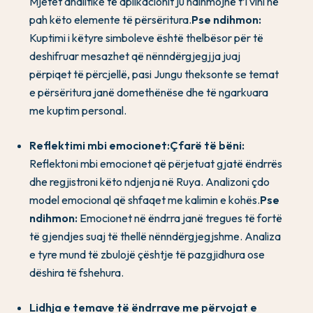
Mjetet analitike të aplikacionit ju ndihmojnë t’i vini në
pah këto elemente të përsëritura.
Pse ndihmon:
Kuptimi i këtyre simboleve është thelbësor për të
deshifruar mesazhet që nënndërgjegjja juaj
përpiqet të përcjellë, pasi Jungu theksonte se temat
e përsëritura janë domethënëse dhe të ngarkuara
me kuptim personal.
Reflektimi mbi emocionet:
Çfarë të bëni:
Reflektoni mbi emocionet që përjetuat gjatë ëndrrës
dhe regjistroni këto ndjenja në Ruya. Analizoni çdo
model emocional që shfaqet me kalimin e kohës.
Pse
ndihmon:
Emocionet në ëndrra janë tregues të fortë
të gjendjes suaj të thellë nënndërgjegjshme. Analiza
e tyre mund të zbulojë çështje të pazgjidhura ose
dëshira të fshehura.
Lidhja e temave të ëndrrave me përvojat e