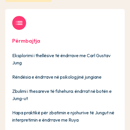
list
Përmbajtja
Eksplorimi i thellësive të ëndrrave me Carl Gustav
Jung
Rëndësia e ëndrrave në psikologjinë jungiane
Zbulimi i thesareve të fshehura: ëndrrat në botën e
Jung-ut
Hapa praktikë për zbatimin e njohurive të Jungut në
interpretimin e ëndrrave me Ruya