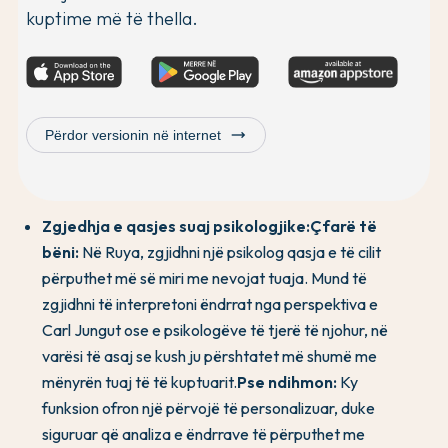
kuptime më të thella.
trending_flat
Përdor versionin në internet
Zgjedhja e qasjes suaj psikologjike:
Çfarë të
bëni:
Në Ruya, zgjidhni një psikolog qasja e të cilit
përputhet më së miri me nevojat tuaja. Mund të
zgjidhni të interpretoni ëndrrat nga perspektiva e
Carl Jungut ose e psikologëve të tjerë të njohur, në
varësi të asaj se kush ju përshtatet më shumë me
mënyrën tuaj të të kuptuarit.
Pse ndihmon:
Ky
funksion ofron një përvojë të personalizuar, duke
siguruar që analiza e ëndrrave të përputhet me