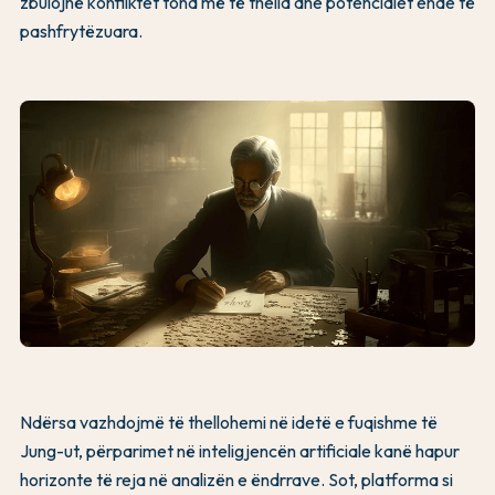
zbulojnë konfliktet tona më të thella dhe potencialet ende të
pashfrytëzuara.
Ndërsa vazhdojmë të thellohemi në idetë e fuqishme të
Jung-ut, përparimet në inteligjencën artificiale kanë hapur
horizonte të reja në analizën e ëndrrave. Sot, platforma si