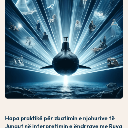
Hapa praktikë për zbatimin e njohurive të
Jungut në interpretimin e ëndrrave me Ruya