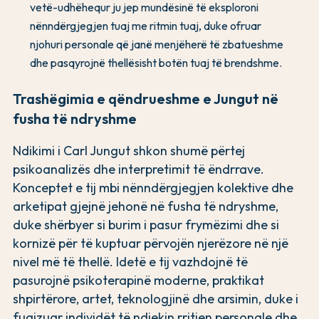
vetë-udhëhequr ju jep mundësinë të eksploroni
nënndërgjegjen tuaj me ritmin tuaj, duke ofruar
njohuri personale që janë menjëherë të zbatueshme
dhe pasqyrojnë thellësisht botën tuaj të brendshme.
Trashëgimia e qëndrueshme e Jungut në
fusha të ndryshme
Ndikimi i Carl Jungut shkon shumë përtej
psikoanalizës dhe interpretimit të ëndrrave.
Konceptet e tij mbi nënndërgjegjen kolektive dhe
arketipat gjejnë jehonë në fusha të ndryshme,
duke shërbyer si burim i pasur frymëzimi dhe si
kornizë për të kuptuar përvojën njerëzore në një
nivel më të thellë. Idetë e tij vazhdojnë të
pasurojnë psikoterapinë moderne, praktikat
shpirtërore, artet, teknologjinë dhe arsimin, duke i
fuqizuar individët të ndjekin rritjen personale dhe