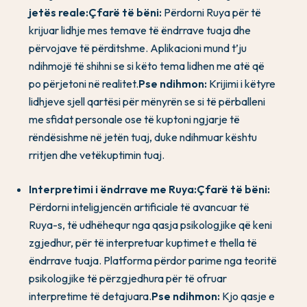
jetës reale:
Çfarë të bëni:
Përdorni Ruya për të
krijuar lidhje mes temave të ëndrrave tuaja dhe
përvojave të përditshme. Aplikacioni mund t’ju
ndihmojë të shihni se si këto tema lidhen me atë që
po përjetoni në realitet.
Pse ndihmon:
Krijimi i këtyre
lidhjeve sjell qartësi për mënyrën se si të përballeni
me sfidat personale ose të kuptoni ngjarje të
rëndësishme në jetën tuaj, duke ndihmuar kështu
rritjen dhe vetëkuptimin tuaj.
Interpretimi i ëndrrave me Ruya:
Çfarë të bëni:
Përdorni inteligjencën artificiale të avancuar të
Ruya-s, të udhëhequr nga qasja psikologjike që keni
zgjedhur, për të interpretuar kuptimet e thella të
ëndrrave tuaja. Platforma përdor parime nga teoritë
psikologjike të përzgjedhura për të ofruar
interpretime të detajuara.
Pse ndihmon:
Kjo qasje e