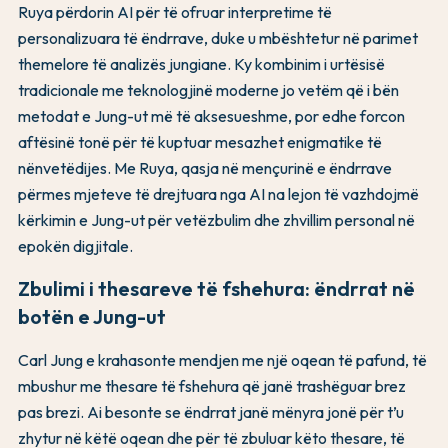
Ruya përdorin AI për të ofruar interpretime të
personalizuara të ëndrrave, duke u mbështetur në parimet
themelore të analizës jungiane. Ky kombinim i urtësisë
tradicionale me teknologjinë moderne jo vetëm që i bën
metodat e Jung-ut më të aksesueshme, por edhe forcon
aftësinë tonë për të kuptuar mesazhet enigmatike të
nënvetëdijes. Me Ruya, qasja në mençurinë e ëndrrave
përmes mjeteve të drejtuara nga AI na lejon të vazhdojmë
kërkimin e Jung-ut për vetëzbulim dhe zhvillim personal në
epokën digjitale.
Zbulimi i thesareve të fshehura: ëndrrat në
botën e Jung-ut
Carl Jung e krahasonte mendjen me një oqean të pafund, të
mbushur me thesare të fshehura që janë trashëguar brez
pas brezi. Ai besonte se ëndrrat janë mënyra jonë për t’u
zhytur në këtë oqean dhe për të zbuluar këto thesare, të