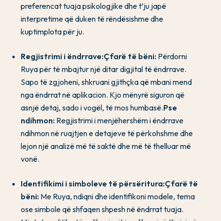
preferencat tuaja psikologjike dhe t’ju japë
interpretime që duken të rëndësishme dhe
kuptimplota për ju.
Regjistrimi i ëndrrave:
Çfarë të bëni:
Përdorni
Ruya për të mbajtur një ditar digjital të ëndrrave.
Sapo të zgjoheni, shkruani gjithçka që mbani mend
nga ëndrrat në aplikacion. Kjo mënyrë siguron që
asnjë detaj, sado i vogël, të mos humbasë.
Pse
ndihmon:
Regjistrimi i menjëhershëm i ëndrrave
ndihmon në ruajtjen e detajeve të përkohshme dhe
lejon një analizë më të saktë dhe më të thelluar më
vonë.
Identifikimi i simboleve të përsëritura:
Çfarë të
bëni:
Me Ruya, ndiqni dhe identifikoni modele, tema
ose simbole që shfaqen shpesh në ëndrrat tuaja.