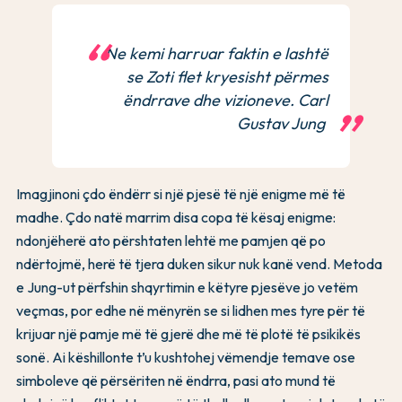
Ne kemi harruar faktin e lashtë
se Zoti flet kryesisht përmes
ëndrrave dhe vizioneve. Carl
Gustav Jung
Imagjinoni çdo ëndërr si një pjesë të një enigme më të
madhe. Çdo natë marrim disa copa të kësaj enigme:
ndonjëherë ato përshtaten lehtë me pamjen që po
ndërtojmë, herë të tjera duken sikur nuk kanë vend. Metoda
e Jung-ut përfshin shqyrtimin e këtyre pjesëve jo vetëm
veçmas, por edhe në mënyrën se si lidhen mes tyre për të
krijuar një pamje më të gjerë dhe më të plotë të psikikës
sonë. Ai këshillonte t’u kushtohej vëmendje temave ose
simboleve që përsëriten në ëndrra, pasi ato mund të