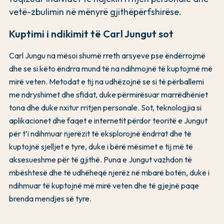
vetë-zbulimin në mënyrë gjithëpërfshirëse.
Kuptimi i ndikimit të Carl Jungut sot
Carl Jungu na mësoi shumë rreth arsyeve pse ëndërrojmë
dhe se si këto ëndrra mund të na ndihmojnë të kuptojmë më
mirë veten. Metodat e tij na udhëzojnë se si të përballemi
me ndryshimet dhe sfidat, duke përmirësuar marrëdhëniet
tona dhe duke nxitur rritjen personale. Sot, teknologjia si
aplikacionet dhe faqet e internetit përdor teoritë e Jungut
për t’i ndihmuar njerëzit të eksplorojnë ëndrrat dhe të
kuptojnë sjelljet e tyre, duke i bërë mësimet e tij më të
aksesueshme për të gjithë. Puna e Jungut vazhdon të
mbështesë dhe të udhëheqë njerëz në mbarë botën, duke i
ndihmuar të kuptojnë më mirë veten dhe të gjejnë paqe
brenda mendjes së tyre.