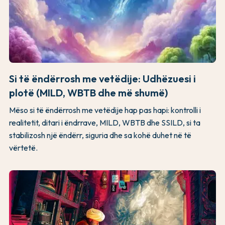
Si të ëndërrosh me vetëdije: Udhëzuesi i
plotë (MILD, WBTB dhe më shumë)
Mëso si të ëndërrosh me vetëdije hap pas hapi: kontrolli i
realitetit, ditari i ëndrrave, MILD, WBTB dhe SSILD, si ta
stabilizosh një ëndërr, siguria dhe sa kohë duhet në të
vërtetë.