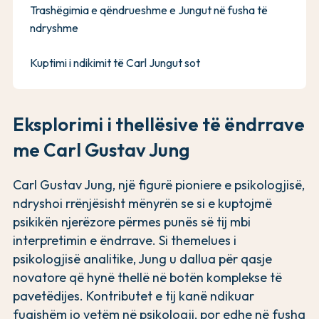
Trashëgimia e qëndrueshme e Jungut në fusha të
ndryshme
Kuptimi i ndikimit të Carl Jungut sot
Eksplorimi i thellësive të ëndrrave
me Carl Gustav Jung
Carl Gustav Jung, një figurë pioniere e psikologjisë,
ndryshoi rrënjësisht mënyrën se si e kuptojmë
psikikën njerëzore përmes punës së tij mbi
interpretimin e ëndrrave. Si themelues i
psikologjisë analitike, Jung u dallua për qasje
novatore që hynë thellë në botën komplekse të
pavetëdijes. Kontributet e tij kanë ndikuar
fuqishëm jo vetëm në psikologji, por edhe në fusha