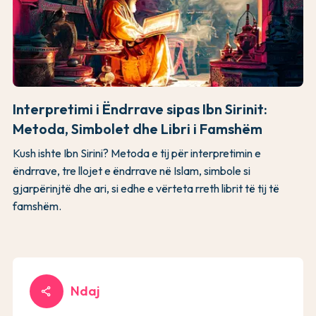
Interpretimi i Ëndrrave sipas Ibn Sirinit:
Metoda, Simbolet dhe Libri i Famshëm
Kush ishte Ibn Sirini? Metoda e tij për interpretimin e
ëndrrave, tre llojet e ëndrrave në Islam, simbole si
gjarpërinjtë dhe ari, si edhe e vërteta rreth librit të tij të
famshëm.
Ndaj
share