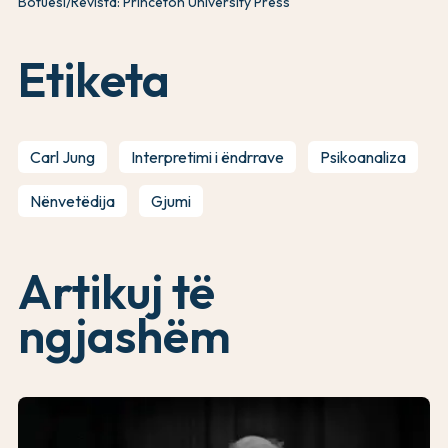
Botuesi/Revista: Princeton University Press
Etiketa
Carl Jung
Interpretimi i ëndrrave
Psikoanaliza
Nënvetëdija
Gjumi
Artikuj të
ngjashëm