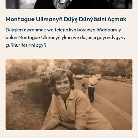
Montague Ullmanyň Düýş Dünýäsini Açmak
Düýşleri öwrenmek we telepatiýa boýunça öňdebaryjy
bolan Montague Ullmanyň ylma we düşünjä goýandygyny
çuňňur täsirini açyň.