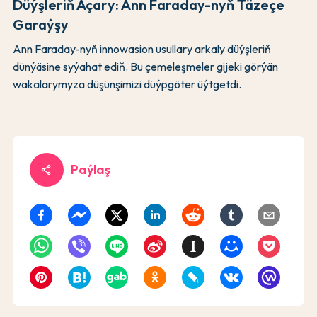
Düýşleriň Açary: Ann Faraday-nyň Täzeçe
Garaýşy
Ann Faraday-nyň innowasion usullary arkaly düýşleriň
dünýäsine syýahat ediň. Bu çemeleşmeler gijeki görýän
wakalarymyza düşünşimizi düýpgöter üýtgetdi.
Paýlaş
share