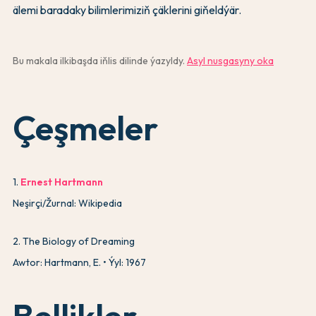
älemi baradaky bilimlerimiziň çäklerini giňeldýär.
Bu makala ilkibaşda iňlis dilinde ýazyldy.
Asyl nusgasyny oka
Çeşmeler
1
.
Ernest Hartmann
Neşirçi/Žurnal: Wikipedia
2
.
The Biology of Dreaming
Awtor: Hartmann, E.
Ýyl: 1967