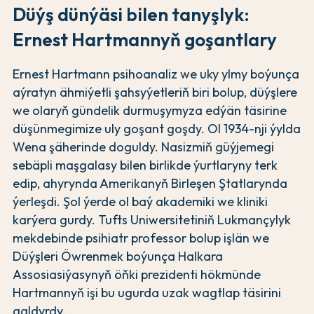
Düýş dünýäsi bilen tanyşlyk:
Ernest Hartmannyň goşantlary
Ernest Hartmann psihoanaliz we uky ylmy boýunça
aýratyn ähmiýetli şahsyýetleriň biri bolup, düýşlere
we olaryň gündelik durmuşymyza edýän täsirine
düşünmegimize uly goşant goşdy. Ol 1934-nji ýylda
Wena şäherinde doguldy. Nasizmiň güýjemegi
sebäpli maşgalasy bilen birlikde ýurtlaryny terk
edip, ahyrynda Amerikanyň Birleşen Ştatlarynda
ýerleşdi. Şol ýerde ol baý akademiki we kliniki
karýera gurdy. Tufts Uniwersitetiniň Lukmançylyk
mekdebinde psihiatr professor bolup işlän we
Düýşleri Öwrenmek boýunça Halkara
Assosiasiýasynyň öňki prezidenti hökmünde
Hartmannyň işi bu ugurda uzak wagtlap täsirini
galdyrdy.