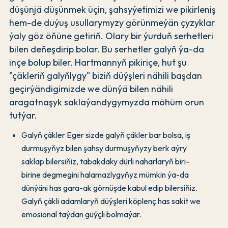
düşünjä düşünmek üçin, şahsyýetimizi we pikirleniş
hem-de duýuş usullarymyzy görünmeýän çyzyklar
ýaly göz öňüne getiriň. Olary bir ýurduň serhetleri
bilen deňeşdirip bolar. Bu serhetler galyň ýa-da
inçe bolup biler. Hartmannyň pikiriçe, hut şu
"çäkleriň galyňlygy" biziň düýşleri nähili başdan
geçirýändigimizde we dünýä bilen nähili
aragatnaşyk saklaýandygymyzda möhüm orun
tutýar.
Galyň çäkler Eger sizde galyň çäkler bar bolsa, iş
durmuşyňyz bilen şahsy durmuşyňyzy berk aýry
saklap bilersiňiz, tabakdaky dürli naharlaryň biri-
birine degmegini halamazlygyňyz mümkin ýa-da
dünýäni has gara-ak görnüşde kabul edip bilersiňiz.
Galyň çäkli adamlaryň düýşleri köplenç has sakit we
emosional taýdan güýçli bolmaýar.