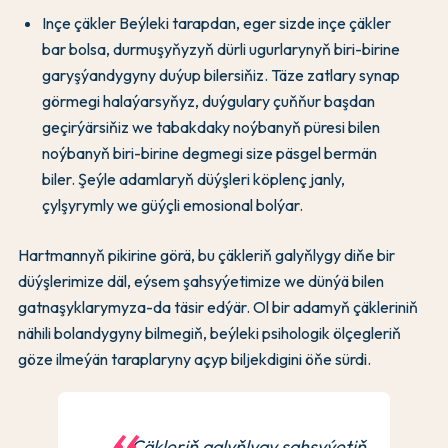
Inçe çäkler Beýleki tarapdan, eger sizde inçe çäkler
bar bolsa, durmuşyňyzyň dürli ugurlarynyň biri-birine
garyşýandygyny duýup bilersiňiz. Täze zatlary synap
görmegi halaýarsyňyz, duýgulary çuňňur başdan
geçirýärsiňiz we tabakdaky noýbanyň püresi bilen
noýbanyň biri-birine degmegi size päsgel bermän
biler. Şeýle adamlaryň düýşleri köplenç janly,
çylşyrymly we güýçli emosional bolýar.
Hartmannyň pikirine görä, bu çäkleriň galyňlygy diňe bir
düýşlerimize däl, eýsem şahsyýetimize we dünýä bilen
gatnaşyklarymyza-da täsir edýär. Ol bir adamyň çäkleriniň
nähili bolandygyny bilmegiň, beýleki psihologik ölçegleriň
göze ilmeýän taraplaryny açyp biljekdigini öňe sürdi.
Çäkleriň galyňlygy şahsyýetiň