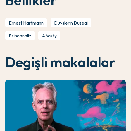
Bellikler
Ernest Hartmann
Duyslerin Dusegi
Psihoanaliz
Aňasty
Degişli makalalar