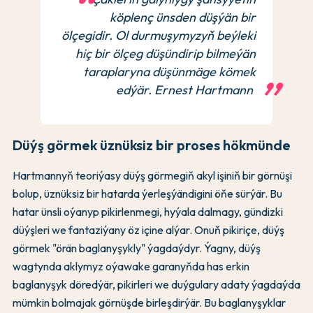
köplenç ünsden düşýän bir
ölçegidir. Ol durmuşymyzyň beýleki
hiç bir ölçeg düşündirip bilmeýän
taraplaryna düşünmäge kömek
edýär. Ernest Hartmann
Düýş görmek üznüksiz bir proses hökmünde
Hartmannyň teoriýasy düýş görmegiň akyl işiniň bir görnüşi
bolup, üznüksiz bir hatarda ýerleşýändigini öňe sürýär. Bu
hatar ünsli oýanyp pikirlenmegi, hyýala dalmagy, gündizki
düýşleri we fantaziýany öz içine alýar. Onuň pikiriçe, düýş
görmek "örän baglanyşykly" ýagdaýdyr. Ýagny, düýş
wagtynda aklymyz oýawake garanyňda has erkin
baglanyşyk döredýär, pikirleri we duýgulary adaty ýagdaýda
mümkin bolmajak görnüşde birleşdirýär. Bu baglanyşyklar