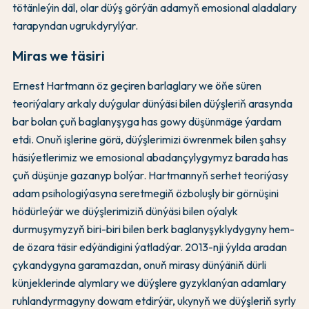
tötänleýin däl, olar düýş görýän adamyň emosional aladalary
tarapyndan ugrukdyrylýar.
Miras we täsiri
Ernest Hartmann öz geçiren barlaglary we öňe süren
teoriýalary arkaly duýgular dünýäsi bilen düýşleriň arasynda
bar bolan çuň baglanyşyga has gowy düşünmäge ýardam
etdi. Onuň işlerine görä, düýşlerimizi öwrenmek bilen şahsy
häsiýetlerimiz we emosional abadançylygymyz barada has
çuň düşünje gazanyp bolýar. Hartmannyň serhet teoriýasy
adam psihologiýasyna seretmegiň özboluşly bir görnüşini
hödürleýär we düýşlerimiziň dünýäsi bilen oýalyk
durmuşymyzyň biri-biri bilen berk baglanyşyklydygyny hem-
de özara täsir edýändigini ýatladýar. 2013-nji ýylda aradan
çykandygyna garamazdan, onuň mirasy dünýäniň dürli
künjeklerinde alymlary we düýşlere gyzyklanýan adamlary
ruhlandyrmagyny dowam etdirýär, ukynyň we düýşleriň syrly