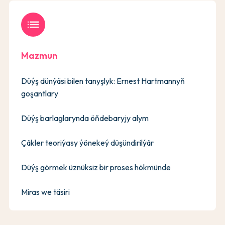
list
Mazmun
Düýş dünýäsi bilen tanyşlyk: Ernest Hartmannyň
goşantlary
Düýş barlaglarynda öňdebaryjy alym
Çäkler teoriýasy ýönekeý düşündirilýär
Düýş görmek üznüksiz bir proses hökmünde
Miras we täsiri