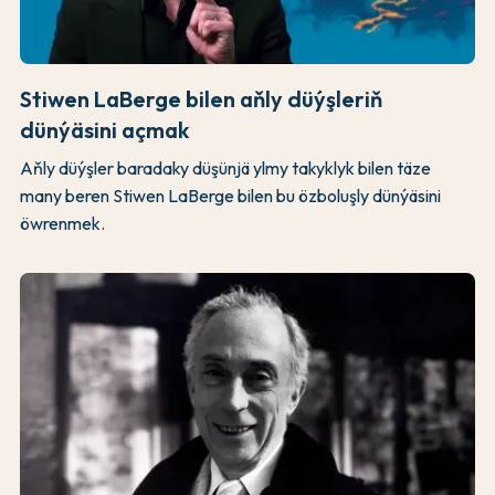
Stiwen LaBerge bilen aňly düýşleriň
dünýäsini açmak
Aňly düýşler baradaky düşünjä ylmy takyklyk bilen täze
many beren Stiwen LaBerge bilen bu özboluşly dünýäsini
öwrenmek.