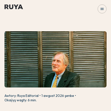
menu
Awtory: Ruya Editorial
1 awgust 2026 şenbe
Okaýyş wagty: 6 min.