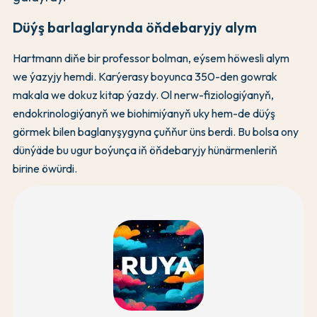
Düýş barlaglarynda öňdebaryjy alym
Hartmann diňe bir professor bolman, eýsem höwesli alym
we ýazyjy hemdi. Karýerasy boyunca 350-den gowrak
makala we dokuz kitap ýazdy. Ol nerw-fiziologiýanyň,
endokrinologiýanyň we biohimiýanyň uky hem-de düýş
görmek bilen baglanyşygyna çuňňur üns berdi. Bu bolsa ony
dünýäde bu ugur boýunça iň öňdebaryjy hünärmenleriň
birine öwürdi.