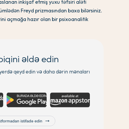
slanan inkişaf etmiş yuxu təfsiri aləti
 cümlədən Freyd prizmasından baxa bilərsiniz.
ərini açmağa hazır olan bir psixoanalitik
iqini əldə edin
r yerdə qeyd edin və daha dərin mənaları
trending_flat
tformadan istifadə edin