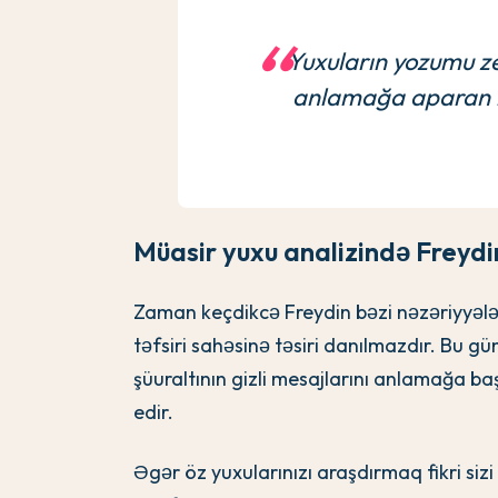
Yuxuların yozumu zeh
anlamağa aparan k
Müasir yuxu analizində Freydi
Zaman keçdikcə Freydin bəzi nəzəriyyələ
təfsiri sahəsinə təsiri danılmazdır. Bu gü
şüuraltının gizli mesajlarını anlamağa 
edir.
Əgər öz yuxularınızı araşdırmaq fikri sizi