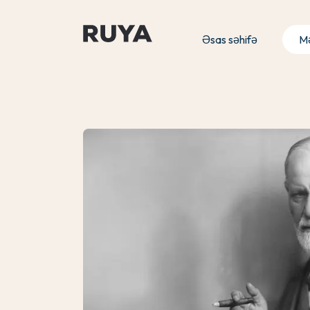
Əsas səhifə
Mə