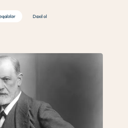
qalələr
Daxil ol