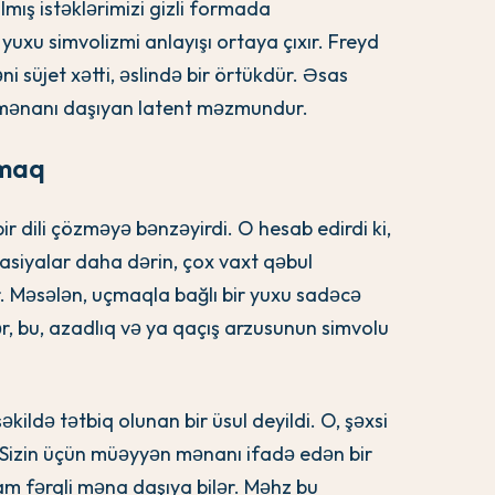
ılmış istəklərimizi gizli formada
xu simvolizmi anlayışı ortaya çıxır. Freyd
 süjet xətti, əslində bir örtükdür. Əsas
ji mənanı daşıyan latent məzmundur.
çmaq
r dili çözməyə bənzəyirdi. O hesab edirdi ki,
asiyalar daha dərin, çox vaxt qəbul
r. Məsələn, uçmaqla bağlı bir yuxu sadəcə
 bu, azadlıq və ya qaçış arzusunun simvolu
ildə tətbiq olunan bir üsul deyildi. O, şəxsi
ı. Sizin üçün müəyyən mənanı ifadə edən bir
m fərqli məna daşıya bilər. Məhz bu