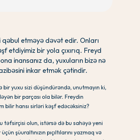
rri qəbul etməyə dəvət edir. Onları
 etdiyimiz bir yola çıxırıq. Freyd
 ona inansanız da, yuxuların bizə nə
zibəsini inkar etmək çətindir.
 bir yuxu sizi düşündürəndə, unutmayın ki,
ləyən bir parçası ola bilər. Freydin
m bilir hansı sirləri kəşf edəcəksiniz?
u təfsirçisi olun, istərsə də bu sahəyə yeni
üçün şüuraltınızın pıçıltılarını yazmaq və