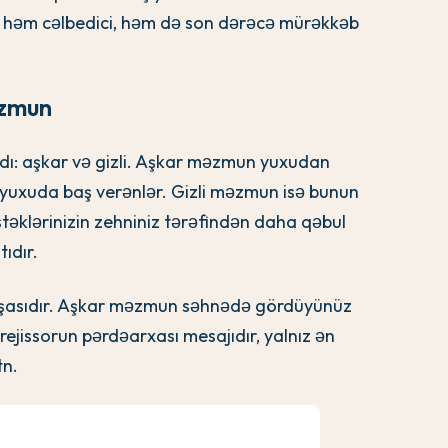
 həm cəlbedici, həm də son dərəcə mürəkkəb
əzmun
rdı: aşkar və gizli. Aşkar məzmun yuxudan
 yuxuda baş verənlər. Gizli məzmun isə bunun
stəklərinizin zehniniz tərəfindən daha qəbul
ıdır.
maşasıdır. Aşkar məzmun səhnədə gördüyünüz
rejissorun pərdəarxası mesajıdır, yalnız ən
tn.