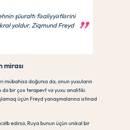
nin şüuraltı fəaliyyətlərini
ral yoldur. Ziqmund Freyd
n mirası
ri mübahisə doğursa da, onun yuxuların
n də bir çox terapevt və yuxu analitiki
başlamaq üçün Freyd yanaşmalarına istinad
 cəlb edirsə, Ruya bunun üçün unikal bir