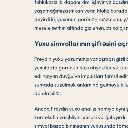
təhlükəsizlik klapanı kimi işləyir və basdır
yaşamağımıza imkan verir. Məhz burada yu
deyirdi ki, yuxunun görünən məzmunu, yəni
məsələ səthin altında gizlənən, psixolo
Yuxu simvollarının şifrəsini a
Freydin yuxu yozumuna yanaşması gizli bi
yuxularda görünən bəzi obyektlər və situ
edilməyən duyğu və impulsları təmsil edi
səmada süzülmək anlamına gəlməyə bilər,
da ola bilər.
Ancaq Freydin yuxu analizi hamıya eyni şək
kontekstin vacibliyini xüsusi vurğulayırd
simvol başqa bir insanın yuxusunda tama