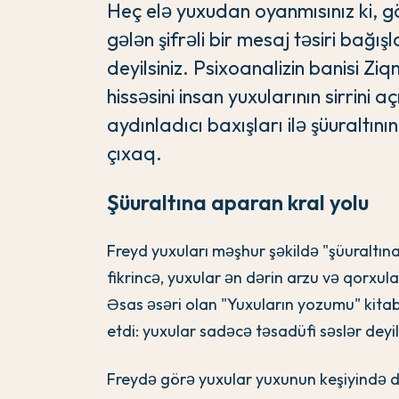
Heç elə yuxudan oyanmısınız ki, gö
gələn şifrəli bir mesaj təsiri bağ
deyilsiniz. Psixoanalizin banisi Z
hissəsini insan yuxularının sirrini
aydınladıcı baxışları ilə şüuraltını
çıxaq.
Şüuraltına aparan kral yolu
Freyd yuxuları məşhur şəkildə "şüuraltına
fikrincə, yuxular ən dərin arzu və qorxul
Əsas əsəri olan "Yuxuların yozumu" kita
etdi: yuxular sadəcə təsadüfi səslər deyi
Freydə görə yuxular yuxunun keşiyində d