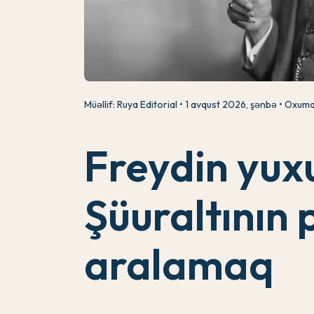
Müəllif: Ruya Editorial
1 avqust 2026, şənbə
Oxuma 
Freydin yux
Şüuraltının 
aralamaq