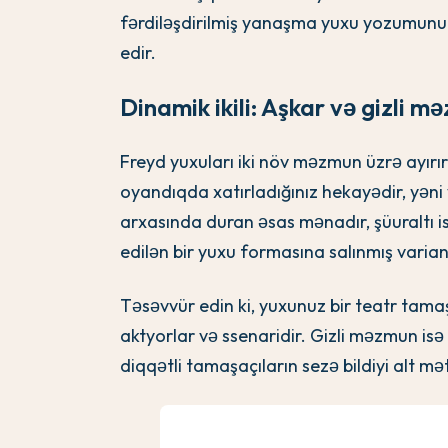
fərdiləşdirilmiş yanaşma yuxu yozumunu
edir.
Dinamik ikili: Aşkar və gizli m
Freyd yuxuları iki növ məzmun üzrə ayırı
oyandıqda xatırladığınız hekayədir, yəni
arxasında duran əsas mənadır, şüuraltı i
edilən bir yuxu formasına salınmış variant
Təsəvvür edin ki, yuxunuz bir teatr ta
aktyorlar və ssenaridir. Gizli məzmun isə 
diqqətli tamaşaçıların sezə bildiyi alt mə