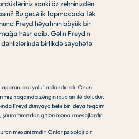
rdükləriniz sanki öz zehninizdən
ışlasın? Bu gecəlik tapmacada tək
iqmund Freyd həyatının böyük bir
 açmağa həsr edib. Gəlin Freydin
n dəhlizlərində birlikdə səyahətə
 aparan kral yolu" adlandırırdı. Onun
arımız haqqında zəngin ipucları ilə doludur.
bında Freyd dünyaya belə bir ideya təqdim
l, şüuraltımızdan gələn mənalı mesajlardır.
uran mexanizmdir. Onlar psixoloji bir