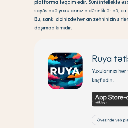
platforma təqdim edir. Süni intellektə əsa
sayəsində yuxularınızın dərinliklərinə, o
Bu, sanki cibinizdə hər an zehninizin sirl
daşımaq kimidir.
Ruya tətb
Yuxularınızı hə
kəşf edin.
Əvəzində veb pla