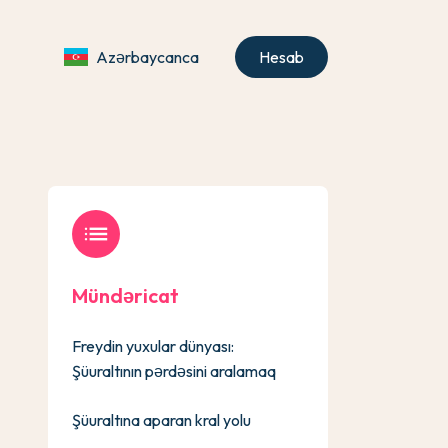
Azərbaycanca
Hesab
list
Mündəricat
Freydin yuxular dünyası:
Şüuraltının pərdəsini aralamaq
Şüuraltına aparan kral yolu