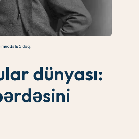
müddəti: 5 dəq.
ular dünyası:
pərdəsini