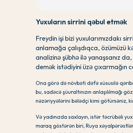
Yuxuların sirrini qəbul etmək
Freydin işi bizi yuxularımızdakı si
anlamağa çalışdıqca, özümüzü kəşf
analizinə şübhə ilə yanaşsanız da,
demək istədiyini üzə çıxarmağın ca
Ona görə də növbəti dəfə xüsusilə qəribə
bu, sadəcə şüuraltınızın anlaşılılmağı göz
nəzəriyyələrini bələdçi kimi götürsəniz, ki
Və yadınızda saxlayın, istər təcrübəli yux
maraq göstərən biri, Ruya xəyalpərəstlər 