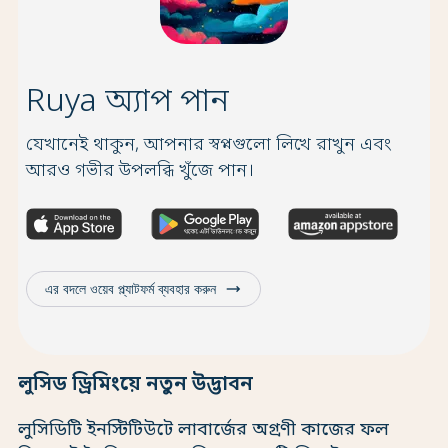
Ruya অ্যাপ পান
যেখানেই থাকুন, আপনার স্বপ্নগুলো লিখে রাখুন এবং
আরও গভীর উপলব্ধি খুঁজে পান।
trending_flat
এর বদলে ওয়েব প্ল্যাটফর্ম ব্যবহার করুন
লুসিড ড্রিমিংয়ে নতুন উদ্ভাবন
লুসিডিটি ইনস্টিটিউটে লাবার্জের অগ্রণী কাজের ফল