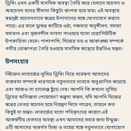
ড্রিমিং এমন একটি মানসিক অবস্থা তৈরি করে যেখানে সচেতন ও
অবচেতন মনের সীমানা কিছুটা ঝাপসা হয়ে যায়। এই অবস্থায়
স্বপ্নদ্রষ্টা সচেতনভাবে স্বপ্নের উপাদানের সঙ্গে যোগাযোগ করতে
পারে। এর ফলে দুঃস্বপ্ন কাটিয়ে ওঠা, দক্ষতার অনুশীলন, সমস্যা
সমাধান এবং সৃজনশীল ভাবনা পাওয়ার মতো থেরাপিউটিক
উপকারিতা মেলে। পাশাপাশি, নিজের ভয় ও আকাঙ্ক্ষা সম্পর্কে
গভীর বোঝাপড়া তৈরি হওয়ায় মানসিক স্বাস্থ্যের উন্নতিও সম্ভব।
উপসংহার
স্টিফেন লাবার্জের লুসিড ড্রিমিং নিয়ে গবেষণা আমাদের
বাস্তবতা সম্পর্কে ধারণাকে নতুনভাবে ভাবতে অনুপ্রাণিত করেছে
এবং আজও তা চ্যালেঞ্জ ছুঁড়ে দেয়। আপনি কি কখনো লুসিড
ড্রিমের অভিজ্ঞতা পেয়েছেন? কল্পনা করুন, যদি আপনি নিজের
স্বপ্নের ভেতর সচেতন হয়ে নিয়ন্ত্রণ নিতে পারেন, তাহলে কত
কিছুই না সম্ভব। লাবার্জের মতো পথিকৃৎদের কারণে এই
আকর্ষণীয় চেতনার অবস্থা এখন আমাদের সবার জন্য উন্মুক্ত।
এটি আমাদের অন্তর্গত চিন্তা ও ভয়ের সঙ্গে নতুনভাবে যোগাযোগ