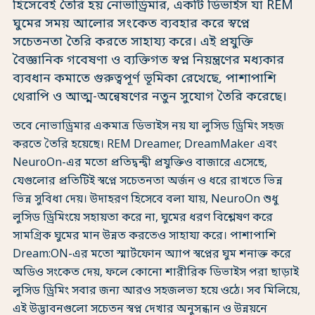
হিসেবেই তৈরি হয় নোভাড্রিমার, একটি ডিভাইস যা REM
ঘুমের সময় আলোর সংকেত ব্যবহার করে স্বপ্নে
সচেতনতা তৈরি করতে সাহায্য করে। এই প্রযুক্তি
বৈজ্ঞানিক গবেষণা ও ব্যক্তিগত স্বপ্ন নিয়ন্ত্রণের মধ্যকার
ব্যবধান কমাতে গুরুত্বপূর্ণ ভূমিকা রেখেছে, পাশাপাশি
থেরাপি ও আত্ম-অন্বেষণের নতুন সুযোগ তৈরি করেছে।
তবে নোভাড্রিমার একমাত্র ডিভাইস নয় যা লুসিড ড্রিমিং সহজ
করতে তৈরি হয়েছে। REM Dreamer, DreamMaker এবং
NeuroOn-এর মতো প্রতিদ্বন্দ্বী প্রযুক্তিও বাজারে এসেছে,
যেগুলোর প্রতিটিই স্বপ্নে সচেতনতা অর্জন ও ধরে রাখতে ভিন্ন
ভিন্ন সুবিধা দেয়। উদাহরণ হিসেবে বলা যায়, NeuroOn শুধু
লুসিড ড্রিমিংয়ে সহায়তা করে না, ঘুমের ধরণ বিশ্লেষণ করে
সামগ্রিক ঘুমের মান উন্নত করতেও সাহায্য করে। পাশাপাশি
Dream:ON-এর মতো স্মার্টফোন অ্যাপ স্বপ্নের ঘুম শনাক্ত করে
অডিও সংকেত দেয়, ফলে কোনো শারীরিক ডিভাইস পরা ছাড়াই
লুসিড ড্রিমিং সবার জন্য আরও সহজলভ্য হয়ে ওঠে। সব মিলিয়ে,
এই উদ্ভাবনগুলো সচেতন স্বপ্ন দেখার অনুসন্ধান ও উন্নয়নে