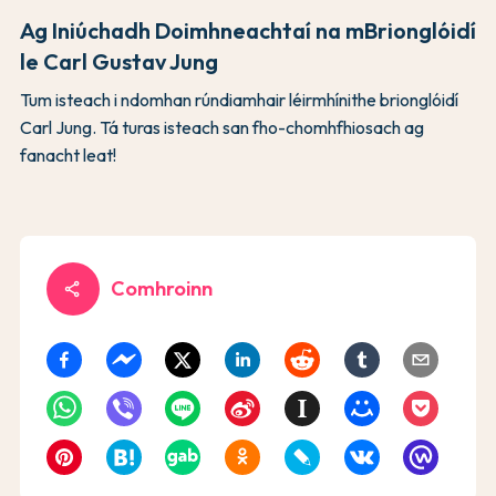
Ag Iniúchadh Doimhneachtaí na mBrionglóidí
le Carl Gustav Jung
Tum isteach i ndomhan rúndiamhair léirmhínithe brionglóidí
Carl Jung. Tá turas isteach san fho-chomhfhiosach ag
fanacht leat!
Comhroinn
share