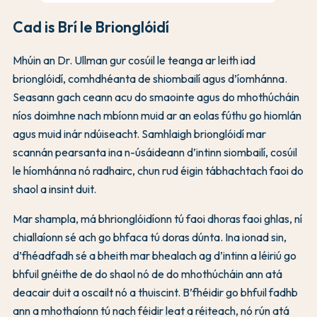
Cad is Brí le Brionglóidí
Mhúin an Dr. Ullman gur cosúil le teanga ar leith iad
brionglóidí, comhdhéanta de shiombailí agus d’íomhánna.
Seasann gach ceann acu do smaointe agus do mhothúcháin
níos doimhne nach mbíonn muid ar an eolas fúthu go hiomlán
agus muid inár ndúiseacht. Samhlaigh brionglóidí mar
scannán pearsanta ina n-úsáideann d’intinn siombailí, cosúil
le híomhánna nó radhairc, chun rud éigin tábhachtach faoi do
shaol a insint duit.
Mar shampla, má bhrionglóidíonn tú faoi dhoras faoi ghlas, ní
chiallaíonn sé ach go bhfaca tú doras dúnta. Ina ionad sin,
d’fhéadfadh sé a bheith mar bhealach ag d’intinn a léiriú go
bhfuil gnéithe de do shaol nó de do mhothúcháin ann atá
deacair duit a oscailt nó a thuiscint. B’fhéidir go bhfuil fadhb
ann a mhothaíonn tú nach féidir leat a réiteach, nó rún atá