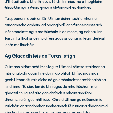
d’fhéadfadh a bheith leo, is féidir linn níos mó a fhoghlaim
fúinn féin agus faoin gcaoi a bhfeicimid an domhan.
Taispeánann obair an Dr. Ullman dúinn nach íomhánna
randamacha amháin iad brionglóidí, ach fuinneog isteach
inár smaointe agus mothúcháin is doimhne, ag cabhrú linn
tuiscint a fháil ar cé muid féin agus ar conas is fearr déileáil
lenár mothúcháin.
Ag Glacadh leis an Turas Istigh
Cuireann oidhreacht Montague Ullman i réimse staidéar na
mbrionglóidí i gcuimhne dúinn go bhfuil i bhfad níos mó i
gceist lenár dturais oíche ná gníomhaíocht neamhbhalbh na
hinchinne. Tá siad lán de bhrí agus de mhothúchán, mar
gheataí chuig scéalta gan chríoch a mhaireann faoi
dhromchla ár gcomhfhiosa. Chreid Ullman go ndéanaimid
iniúchóirí ar ár ndomhan inmheánach féin nuair a dhéanaimid
iniúchadh ar na scéalta oíche seo, agus go nochtar