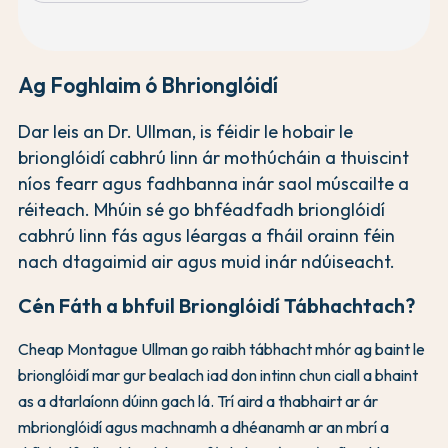
Ag Foghlaim ó Bhrionglóidí
Dar leis an Dr. Ullman, is féidir le hobair le
brionglóidí cabhrú linn ár mothúcháin a thuiscint
níos fearr agus fadhbanna inár saol múscailte a
réiteach. Mhúin sé go bhféadfadh brionglóidí
cabhrú linn fás agus léargas a fháil orainn féin
nach dtagaimid air agus muid inár ndúiseacht.
Cén Fáth a bhfuil Brionglóidí Tábhachtach?
Cheap Montague Ullman go raibh tábhacht mhór ag baint le
brionglóidí mar gur bealach iad don intinn chun ciall a bhaint
as a dtarlaíonn dúinn gach lá. Trí aird a thabhairt ar ár
mbrionglóidí agus machnamh a dhéanamh ar an mbrí a