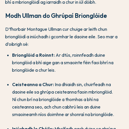
bhí a mbrionglóidí ag iarraidh a chur in iúl dóibh.
Modh Ullman do Ghrúpaí Brionglóide
D’fhorbair Montague Ullman cur chuige ar leith chun
brionglóidí a iniúchadh i gcomhar le daoine eile. Seo mar a
d’oibrigh sé:
Brionglóid a Roinnt:
Ar dtús, roinnfeadh duine
brionglóid a bhí aige gan a smaointe féin faoi bhrí na
brionglóide a chur leis.
Ceisteanna a Chur:
Ina dhiaidh sin, chuirfeadh na
daoine eile sa ghrúpa ceisteanna faoin mbrionglóid.
Ní chun brí na brionglóide a thomhas a bhí na
ceisteanna seo, ach chun cabhrú leis an duine
smaoineamh níos doimhne ar shonraí na brionglóide.
Iniúchadh le Chéile:
Mholfadh gach duine sa ghrúpa