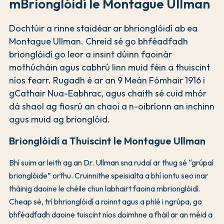
mBrionglóidí le Montague Ullman
Dochtúir a rinne staidéar ar bhrionglóidí ab ea
Montague Ullman. Chreid sé go bhféadfadh
brionglóidí go leor a insint dúinn faoinár
mothúcháin agus cabhrú linn muid féin a thuiscint
níos fearr. Rugadh é ar an 9 Meán Fómhair 1916 i
gCathair Nua-Eabhrac, agus chaith sé cuid mhór
dá shaol ag fiosrú an chaoi a n-oibríonn an inchinn
agus muid ag brionglóid.
Brionglóidí a Thuiscint le Montague Ullman
Bhí suim ar leith ag an Dr. Ullman sna rudaí ar thug sé “grúpaí
brionglóide” orthu. Cruinnithe speisialta a bhí iontu seo inar
tháinig daoine le chéile chun labhairt faoina mbrionglóidí.
Cheap sé, trí bhrionglóidí a roinnt agus a phlé i ngrúpa, go
bhféadfadh daoine tuiscint níos doimhne a fháil ar an méid a