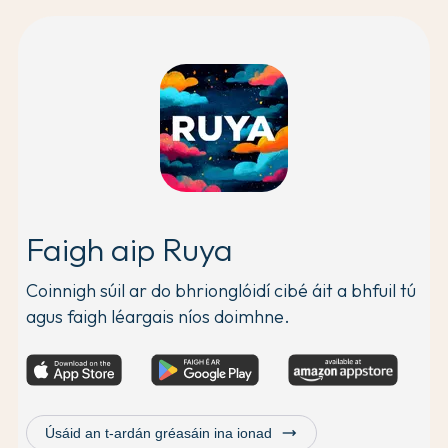
Faigh aip Ruya
Coinnigh súil ar do bhrionglóidí cibé áit a bhfuil tú
agus faigh léargais níos doimhne.
trending_flat
Úsáid an t-ardán gréasáin ina ionad