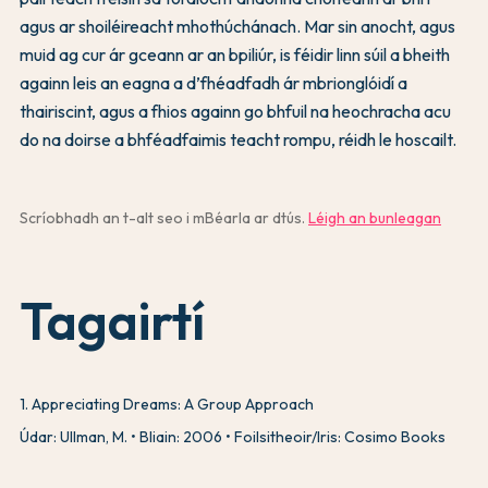
agus ar shoiléireacht mhothúchánach. Mar sin anocht, agus
muid ag cur ár gceann ar an bpiliúr, is féidir linn súil a bheith
againn leis an eagna a d’fhéadfadh ár mbrionglóidí a
thairiscint, agus a fhios againn go bhfuil na heochracha acu
do na doirse a bhféadfaimis teacht rompu, réidh le hoscailt.
Scríobhadh an t-alt seo i mBéarla ar dtús.
Léigh an bunleagan
Tagairtí
1
.
Appreciating Dreams: A Group Approach
Údar: Ullman, M.
Bliain: 2006
Foilsitheoir/Iris: Cosimo Books