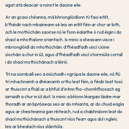
agat atá deacair a roinnt le daoine eile.
Ar an gcaoi chéanna, má bhrionglóidíonn tú faoi eitilt,
b’fhéidir nach mbaineann sé leis an eitilt féin ar chor ar bith,
ach le mothúcháin saoirse nó le fonn éalaithe ó rud éigin i do
shaol a mhothaíonn sriantach. Is minic a sheasann uisce i
mbrionglóidí do mhothúcháin: d’fhéadfadh uiscí ciúine
síocháin a chur in iúl, agus d’fhéadfadh uiscí stoirmiúla corraíl
i do shaol mothúchánach a léiriú.
Trí na siombailí seo a iniúchadh i ngrúpa le daoine eile, nó fiú
trí mhachnamh a dhéanamh orthu leat féin, is féidir leat tosú
ar thuiscint a fháil ar a bhfuil d’intinn fho-chomhfhiosach ag
iarraidh a chur in iúl duit. Is minic a bhíonn léargais láidre mar
thoradh ar an bpróiseas seo ar do mhianta, ar do chuid eagla
agus ar cheisteanna gan réiteach, rud a chabhraíonn leat do
shaol mothúchánach a thuiscint níos fearr agus dul i ngleic
leis ar bhealach níos sláintiúla.