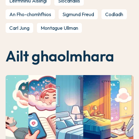
Léirmhíniú Aislingí
Síocanailís
An Fho-chomhfhios
Sigmund Freud
Codladh
Carl Jung
Montague Ullman
Ailt ghaolmhara