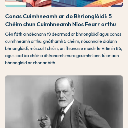
Conas Cuimhneamh ar do Bhrionglóidí: 5
Chéim chun Cuimhneamh Níos Fearr orthu
Cén fáth a ndéanann tú dearmad ar bhrionglóidí agus conas
cuimhneamh orthu: gnáthamh 5 chéim, nósanna le dialann
bhrionglóidí, múscailt chiúin, an fhianaise maidir le Vitimín B6,
agus cad ba chóir a dhéanamh mura gcuimhníonn tú ar aon
bhrionglóid ar chor ar bith.