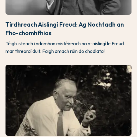
Tírdhreach Aislingí Freud: Ag Nochtadh an
Fho-chomhfhios
Téigh isteach i ndomhan mistéireach na n-aislingí le Freud
mar threoraí duit. Faigh amach rúin do chodlata!