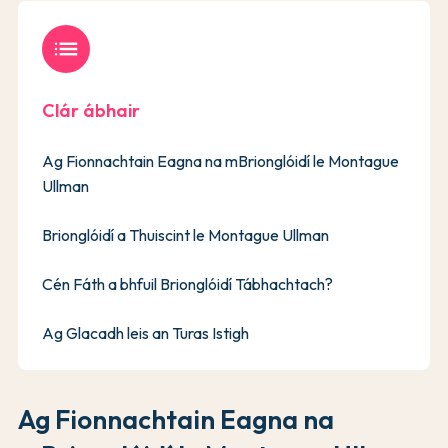
list
Clár ábhair
Ag Fionnachtain Eagna na mBrionglóidí le Montague
Ullman
Brionglóidí a Thuiscint le Montague Ullman
Cén Fáth a bhfuil Brionglóidí Tábhachtach?
Ag Glacadh leis an Turas Istigh
Ag Fionnachtain Eagna na