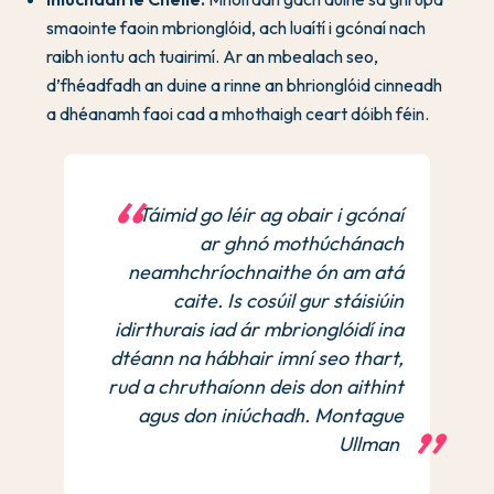
smaointe faoin mbrionglóid, ach luaítí i gcónaí nach
raibh iontu ach tuairimí. Ar an mbealach seo,
d’fhéadfadh an duine a rinne an bhrionglóid cinneadh
a dhéanamh faoi cad a mhothaigh ceart dóibh féin.
Táimid go léir ag obair i gcónaí
ar ghnó mothúchánach
neamhchríochnaithe ón am atá
caite. Is cosúil gur stáisiúin
idirthurais iad ár mbrionglóidí ina
dtéann na hábhair imní seo thart,
rud a chruthaíonn deis don aithint
agus don iniúchadh. Montague
Ullman