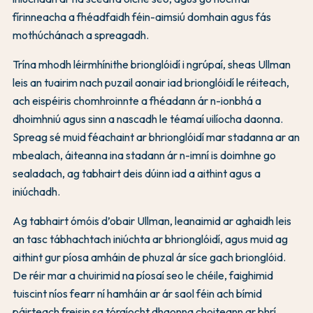
fírinneacha a fhéadfaidh féin-aimsiú domhain agus fás
mothúchánach a spreagadh.
Trína mhodh léirmhínithe brionglóidí i ngrúpaí, sheas Ullman
leis an tuairim nach puzail aonair iad brionglóidí le réiteach,
ach eispéiris chomhroinnte a fhéadann ár n-ionbhá a
dhoimhniú agus sinn a nascadh le téamaí uilíocha daonna.
Spreag sé muid féachaint ar bhrionglóidí mar stadanna ar an
mbealach, áiteanna ina stadann ár n-imní is doimhne go
sealadach, ag tabhairt deis dúinn iad a aithint agus a
iniúchadh.
Ag tabhairt ómóis d’obair Ullman, leanaimid ar aghaidh leis
an tasc tábhachtach iniúchta ar bhrionglóidí, agus muid ag
aithint gur píosa amháin de phuzal ár síce gach brionglóid.
De réir mar a chuirimid na píosaí seo le chéile, faighimid
tuiscint níos fearr ní hamháin ar ár saol féin ach bímid
páirteach freisin sa tóraíocht dhaonna choiteann ar bhrí