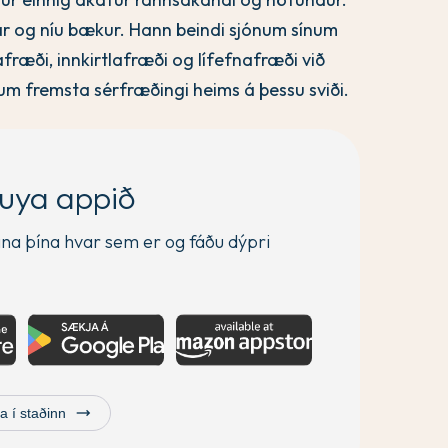
inar og níu bækur. Hann beindi sjónum sínum
æði, innkirtlafræði og lífefnafræði við
m fremsta sérfræðingi heims á þessu sviði.
uya appið
a þína hvar sem er og fáðu dýpri
trending_flat
a í staðinn