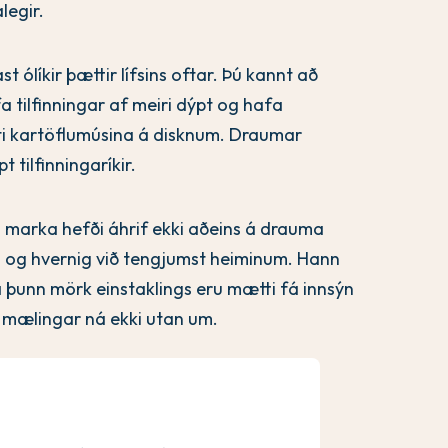
legir.
 ólíkir þættir lífsins oftar. Þú kannt að
fa tilfinningar af meiri dýpt og hafa
rti kartöflumúsina á disknum. Draumar
pt tilfinningaríkir.
 marka hefði áhrif ekki aðeins á drauma
ld og hvernig við tengjumst heiminum. Hann
ða þunn mörk einstaklings eru mætti fá innsýn
ar mælingar ná ekki utan um.