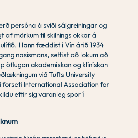
rð persóna á sviði sálgreiningar og
 af mörkum til skilnings okkar á
ífið. Hann fæddist í Vín árið 1934
ppgang nasismans, settist að lokum að
pp öflugan akademískan og klínískan
eðlækningum við Tufts University
forseti International Association for
ldu eftir sig varanleg spor í
óknum
dur einnig ákafur rannsakandi og höfundur.