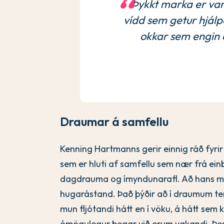
Þykkt marka er va
vídd sem getur hjálpað
okkar sem engin 
Draumar á samfellu
Kenning Hartmanns gerir einnig ráð fyr
sem er hluti af samfellu sem nær frá ein
dagdrauma og ímyndunarafl. Að hans m
hugarástand. Það þýðir að í draumum ten
mun fljótandi hátt en í vöku, á hátt sem 
ómögulegur þegar við erum vakandi. Þess