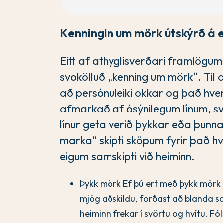
Kenningin um mörk útskýrð á e
Eitt af athyglisverðari framlögum
svokölluð „kenning um mörk“. Til
að persónuleiki okkar og það hver
afmarkað af ósýnilegum línum, s
línur geta verið þykkar eða þunna
marka“ skipti sköpum fyrir það h
eigum samskipti við heiminn.
Þykk mörk Ef þú ert með þykk mörk h
mjög aðskildu, forðast að blanda 
heiminn frekar í svörtu og hvítu. 