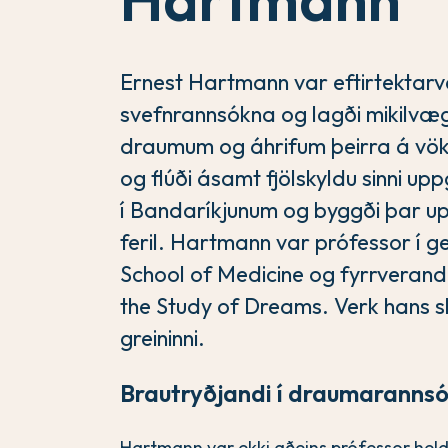
Ernest Hartmann var eftirtektarve
svefnrannsókna og lagði mikilvægt
draumum og áhrifum þeirra á vökul
og flúði ásamt fjölskyldu sinni u
í Bandaríkjunum og byggði þar u
feril. Hartmann var prófessor í g
School of Medicine og fyrrverandi 
the Study of Dreams. Verk hans ski
greininni.
Brautryðjandi í draumaranns
Hartmann var ekki aðeins prófessor hel