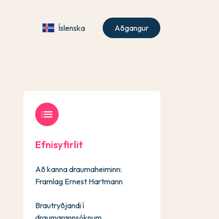
Íslenska
Aðgangur
list
Efnisyfirlit
Að kanna draumaheiminn:
Framlag Ernest Hartmann
Brautryðjandi í
draumarannsóknum