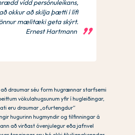
nrædd vídd persónuleikans,
 okkur að skilja þætti í lífi
önnur mælitæki geta skýrt.
Ernest Hartmann
ir að draumar séu form hugrænnar starfsemi
beittum vökulahugsunum yfir í hugleiðingar,
ati eru draumar „ofurtengdur“
gir hugurinn hugmyndir og tilfinningar á
kann að virðast óvenjulegur eða jafnvel
ar tengingar eru þó ekki tilviljanakenndar