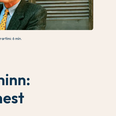
rartími: 6 mín.
inn:
nest