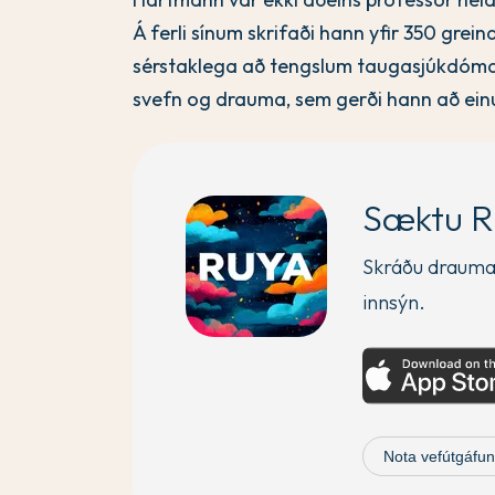
Á ferli sínum skrifaði hann yfir 350 gre
sérstaklega að tengslum taugasjúkdómafr
svefn og drauma, sem gerði hann að einu
Sæktu R
Skráðu drauman
innsýn.
Nota vefútgáfun