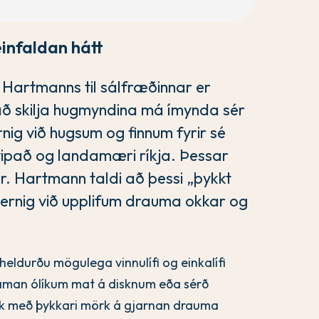
infaldan hátt
 Hartmanns til sálfræðinnar er
 að skilja hugmyndina má ímynda sér
nig við hugsum og finnum fyrir sé
vipað og landamæri ríkja. Þessar
r. Hartmann taldi að þessi „þykkt
vernig við upplifum drauma okkar og
eldurðu mögulega vinnulífi og einkalífi
saman ólíkum mat á disknum eða sérð
Fólk með þykkari mörk á gjarnan drauma