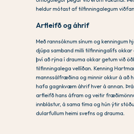
heldur mótast af tilfinningalegum við
Arfleifð og áhrif
Með rannsóknum sínum og kenningum hjál
djúpa samband milli tilfinningalífs okka
því að rýna í drauma okkar getum við öðl
tilfinningalega vellíðan. Kenning Hartma
mannssálfræðina og minnir okkur á að h
hafa gagnkvæm áhrif hver á annan. Þrátt 
arfleifð hans áfram og veitir fræðimö
innblástur, á sama tíma og hún ýtir st
dularfullum heimi svefns og drauma.