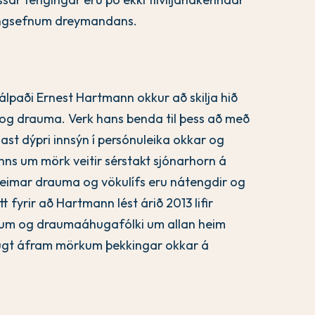
fangsefnum dreymandans.
paði Ernest Hartmann okkur að skilja hið
r og drauma. Verk hans benda til þess að með
ast dýpri innsýn í persónuleika okkar og
nns um mörk veitir sérstakt sjónarhorn á
eimar drauma og vökulífs eru nátengdir og
fyrir að Hartmann lést árið 2013 lifir
nnum og draumaáhugafólki um allan heim
öðugt áfram mörkum þekkingar okkar á