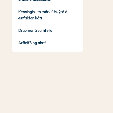
Kenningin um mörk útskýrð á
einfaldan hátt
Draumar á samfellu
Arfleifð og áhrif