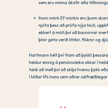
sem eru minna ákafir eða tilfinninga
Þunn mörk Ef mörkin eru þunn skarast
njóta þess að prófa nýja hluti, uppli
ekkert á móti því að baunirnar sne
þínir geta verið litríkir, flóknir og djú
Hartmann hélt því fram að þykkt þessara
heldur einnig á persónuleika okkar í hei
taldi að með því að skilja hversu þykk e
í hliðar lífs hans sem aðrar sálfræðileg