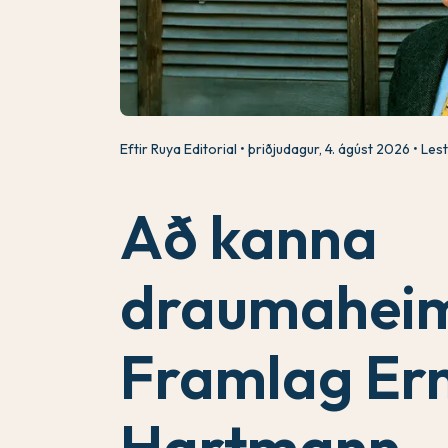
Eftir Ruya Editorial
þriðjudagur, 4. ágúst 2026
Lest
Að kanna
draumaheim
Framlag Er
Hartmann