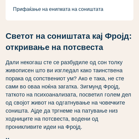
Прифаќање на енигмата на соништата
Светот на соништата кај Фројд:
откривање на потсвеста
Дали некогаш сте се разбудиле од сон толку
живописен што ви изгледал како таинствена
порака од сопствениот ум? Ако е така, не сте
сами во оваа ноќна загатка. Зигмунд Фројд,
таткото на психоанализата, посветил голем дел
од својот живот на одгатнување на човечките
соништа. Ајде да тргнеме на патување низ
ходниците на потсвеста, водени од
проникливите идеи на Фројд.