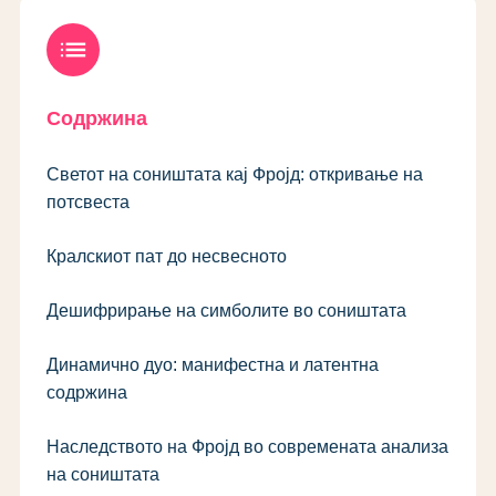
list
Содржина
Светот на соништата кај Фројд: откривање на
потсвеста
Кралскиот пат до несвесното
Дешифрирање на симболите во соништата
Динамично дуо: манифестна и латентна
содржина
Наследството на Фројд во современата анализа
на соништата