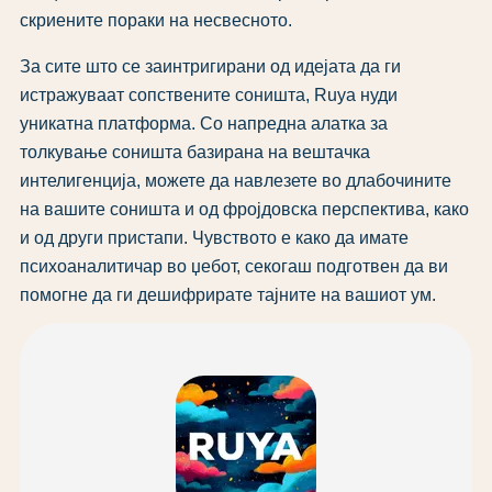
скриените пораки на несвесното.
За сите што се заинтригирани од идејата да ги
истражуваат сопствените соништа, Ruya нуди
уникатна платформа. Со напредна алатка за
толкување соништа базирана на вештачка
интелигенција, можете да навлезете во длабочините
на вашите соништа и од фројдовска перспектива, како
и од други пристапи. Чувството е како да имате
психоаналитичар во џебот, секогаш подготвен да ви
помогне да ги дешифрирате тајните на вашиот ум.