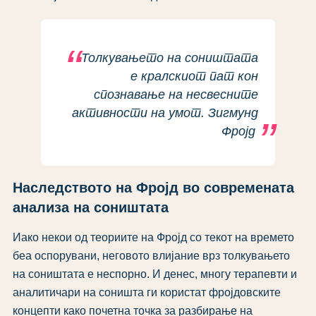
Толкувањето на соништата
е кралскиот пат кон
спознавање на несвесните
активности на умот. Зигмунд
Фројд
Наследството на Фројд во современата
анализа на соништата
Иако некои од теориите на Фројд со текот на времето
беа оспорувани, неговото влијание врз толкувањето
на соништата е неспорно. И денес, многу терапевти и
аналитичари на соништа ги користат фројдовските
концепти како почетна точка за разбирање на