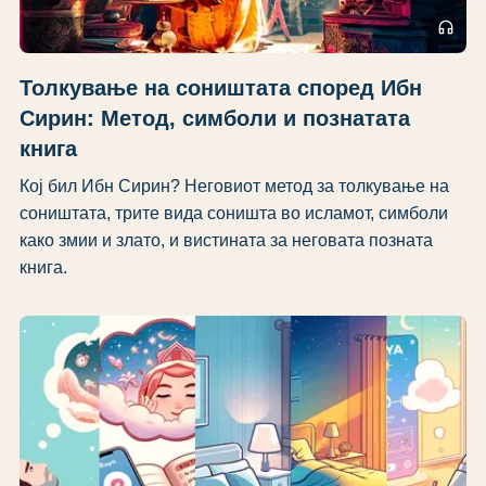
headphones
Толкување на соништата според Ибн
Сирин: Метод, симболи и познатата
книга
Кој бил Ибн Сирин? Неговиот метод за толкување на
соништата, трите вида соништа во исламот, симболи
како змии и злато, и вистината за неговата позната
книга.