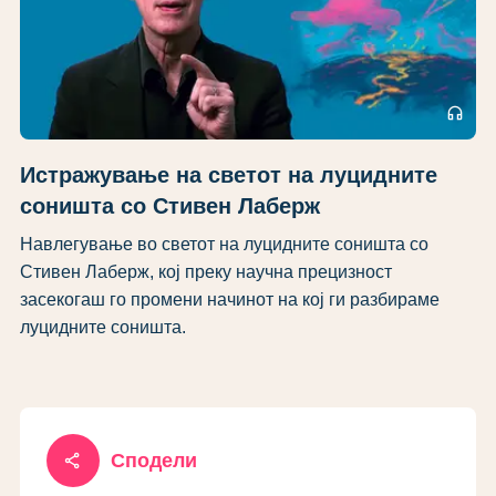
headphones
Истражување на светот на луцидните
соништа со Стивен Лаберж
Навлегување во светот на луцидните соништа со
Стивен Лаберж, кој преку научна прецизност
засекогаш го промени начинот на кој ги разбираме
луцидните соништа.
share
Сподели