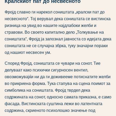
Кралскиот пат до несвесното
Фројд славно ги нарекол соништата „кралски пат до
несвесното“. Тој верувал дека соништата се вистинска
ризница на увид во нашите најдлабоки желби и
стравови. Во своето капитално дело „Толкување на
соништата“, Фројд ја запознал јавноста со идејата дека
соништата не се случајна збрка, туку значајни пораки
од нашиот несвесен ум.
Според Фројд, соништата се чувари на сонот. Тие
делуваат како психички сигурносен вентил,
овозможувајќи ни да ги доживееме потиснатите желби
во прикриена форма. Тука стапува на сцена поимот за
симболика на соништата. Фројд тврдел дека
содржината на сонот, односно самата приказна, е само
фасада. Вистинската суштина лежи во латентната
содржина, скриеното психолошко значење под