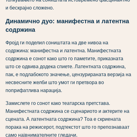
и бескрајно сложено.
Динамично дуо: манифестна и латентна
содржина
Фројд ги поделил соништата на две нивоа на
содржина: манифестна и латентна. Манифестната
содржина е сонот како што го паметите, приказната
што се одвива додека спиете. Латентната содржина,
пак, е подлабокото значење, цензурираната верзија на
несвесните желби што умот ги претвора во
поприфатлива нарација.
Замислете го сонот како театарска претстава.
Манифестната содржина се сценариото и актерите на
сцената. А латентната содржина? Тоа е скриената
порака на режисерот, подтекстот што го препознаваат
само највнимателните гледачи.