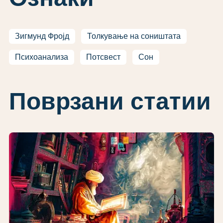
Зигмунд Фројд
Толкување на соништата
Психоанализа
Потсвест
Сон
Поврзани статии