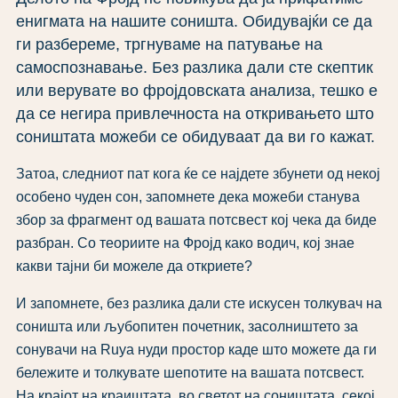
енигмата на нашите соништа. Обидувајќи се да
ги разбереме, тргнуваме на патување на
самоспознавање. Без разлика дали сте скептик
или верувате во фројдовската анализа, тешко е
да се негира привлечноста на откривањето што
соништата можеби се обидуваат да ви го кажат.
Затоа, следниот пат кога ќе се најдете збунети од некој
особено чуден сон, запомнете дека можеби станува
збор за фрагмент од вашата потсвест кој чека да биде
разбран. Со теориите на Фројд како водич, кој знае
какви тајни би можеле да откриете?
И запомнете, без разлика дали сте искусен толкувач на
соништа или љубопитен почетник, засолништето за
сонувачи на Ruya нуди простор каде што можете да ги
бележите и толкувате шепотите на вашата потсвест.
На крајот на краиштата, во светот на соништата, секој