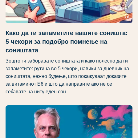
headphones
Како да ги запаметите вашите соништа:
5 чекори за подобро помнење на
соништата
Зошто ги заборавате соништата и како полесно да ги
запаметите: рутина во 5 чекори, навики за дневник на
соништата, нежно будење, што покажуваат доказите
за витаминот Б6 и што да направите ако не се
сеќавате на ниту еден сон.