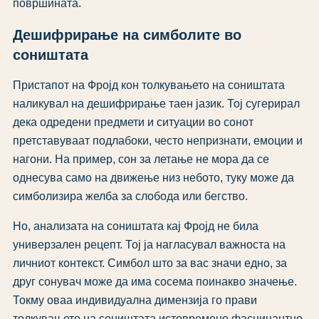
површината.
Дешифрирање на симболите во
соништата
Пристапот на Фројд кон толкувањето на соништата
наликувал на дешифрирање таен јазик. Тој сугерирал
дека одредени предмети и ситуации во сонот
претставуваат подлабоки, често непризнати, емоции и
нагони. На пример, сон за летање не мора да се
однесува само на движење низ небото, туку може да
симболизира желба за слобода или бегство.
Но, анализата на соништата кај Фројд не била
универзален рецепт. Тој ја нагласувал важноста на
личниот контекст. Симбол што за вас значи едно, за
друг сонувач може да има сосема поинакво значење.
Токму оваа индивидуална димензија го прави
толкувањето на соништата истовремено фасцинантно