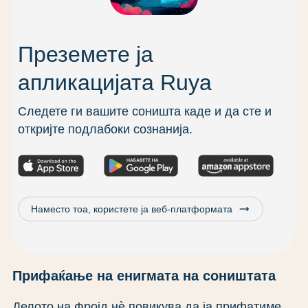
Преземете ја
апликацијата Ruya
Следете ги вашите соништа каде и да сте и
откријте подлабоки сознанија.
trending_flat
Наместо тоа, користете ја веб-платформата
Прифаќање на енигмата на соништата
Делото на Фројд нѐ повикува да ја прифатиме