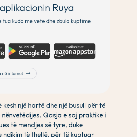
aplikacionin Ruya
e tua kudo me vete dhe zbulo kuptime
trending_flat
 në internet
kesh një hartë dhe një busull për të
 nënvetëdijes. Qasja e saj praktike i
rues të mendjes së tyre, duke
ndikim të thellë, për të kuptuar