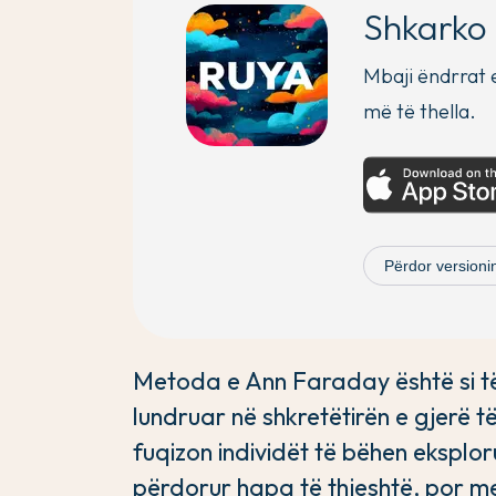
Shkarko 
Mbaji ëndrrat 
më të thella.
Përdor versionin
Metoda e Ann Faraday është si të 
lundruar në shkretëtirën e gjerë të
fuqizon individët të bëhen eksplo
përdorur hapa të thjeshtë, por me 