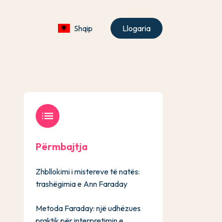
Shqip
Llogaria
list
Përmbajtja
Zhbllokimi i mistereve të natës:
trashëgimia e Ann Faraday
Metoda Faraday: një udhëzues
praktik për interpretimin e