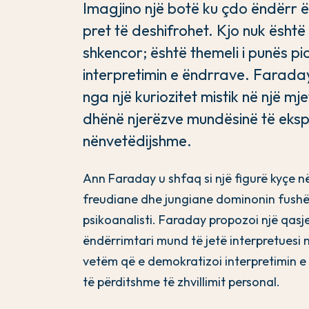
Imagjino një botë ku çdo ëndërr ës
pret të deshifrohet. Kjo nuk është 
shkencor; është themeli i punës p
interpretimin e ëndrrave. Farada
nga një kuriozitet mistik në një mj
dhënë njerëzve mundësinë të ekspl
nënvetëdijshme.
Ann Faraday u shfaq si një figurë kyçe në
freudiane dhe jungiane dominonin fushë
psikoanalisti. Faraday propozoi një qasj
ëndërrimtari mund të jetë interpretuesi më
vetëm që e demokratizoi interpretimin e 
të përditshme të zhvillimit personal.