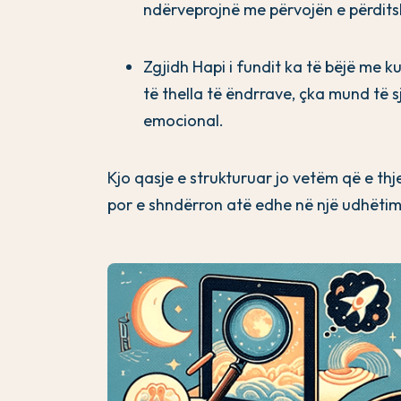
ndërveprojnë me përvojën e përdits
Zgjidh Hapi i fundit ka të bëjë me 
të thella të ëndrrave, çka mund të s
emocional.
Kjo qasje e strukturuar jo vetëm që e thj
por e shndërron atë edhe në një udhëtim 