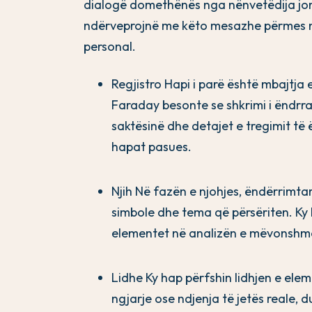
dialogë domethënës nga nënvetëdija jonë.
ndërveprojnë me këto mesazhe përmes një 
personal.
Regjistro Hapi i parë është mbajtja 
Faraday besonte se shkrimi i ëndrr
saktësinë dhe detajet e tregimit të ë
hapat pasues.
Njih Në fazën e njohjes, ëndërrimtari
simbole dhe tema që përsëriten. Ky 
elementet në analizën e mëvonshm
Lidhe Ky hap përfshin lidhjen e el
ngjarje ose ndjenja të jetës reale, 