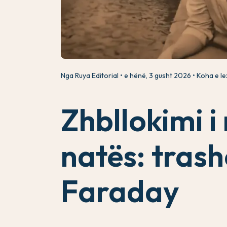
Nga Ruya Editorial
e hënë, 3 gusht 2026
Koha e lex
Zhbllokimi i
natës: tras
Faraday