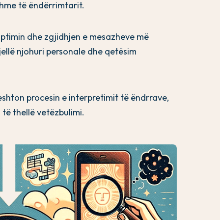
hme të ëndërrimtarit.
kuptimin dhe zgjidhjen e mesazheve më
jellë njohuri personale dhe qetësim
eshton procesin e interpretimit të ëndrrave,
të thellë vetëzbulimi.