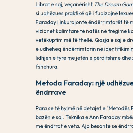
Librat e saj, veçanërisht
The Dream Ga
si udhëzues praktikë që i fuqizojnë lexue
Faraday i inkurajonte ëndërrimtarët të m
vizionet kalimtare të natës në tregime 
vetëkuptim më të thellë. Qasja e saj e drej
e udhëheq ëndërrimtarin në identifikimi
lidhjen e tyre me jetën e përditshme dhe
fshehura.
Metoda Faraday: një udhëzues
ëndrrave
Para se të hyjmë në detajet e "Metodës 
bazën e saj. Teknika e Ann Faraday mbësh
me ëndrrat e veta. Ajo besonte se ëndrra