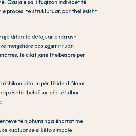
 Qasja e saj i fuqizon individët të
procesi të strukturuar, por thellësisht
e një ditari të detajuar ëndrrash.
ave menjëherë pas zgjimit ruan
ndrrës, të cilat janë thelbësore për
 rishikon ditarin për të identifikuar
hap është thelbësor për të lidhur
e.
ementeve të njohura nga ëndrrat me
duke kuptuar se si këto simbole