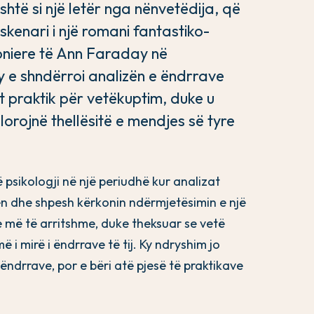
htë si një letër nga nënvetëdija, që
skenari i një romani fantastiko-
ioniere të Ann Faraday në
y e shndërroi analizën e ëndrrave
et praktik për vetëkuptim, duke u
orojnë thellësitë e mendjes së tyre
 psikologji në një periudhë kur analizat
n dhe shpesh kërkonin ndërmjetësimin e një
e më të arritshme, duke theksuar se vetë
 i mirë i ëndrrave të tij. Ky ndryshim jo
ëndrrave, por e bëri atë pjesë të praktikave