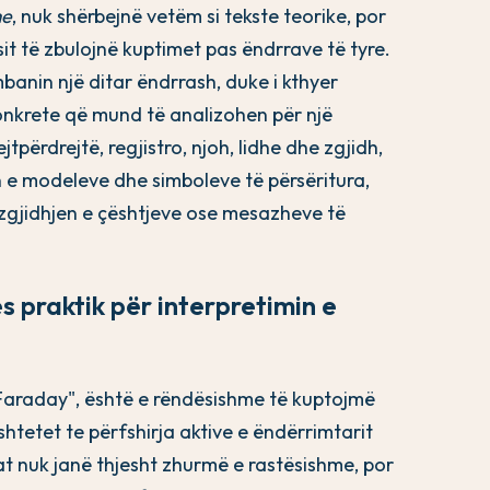
me
, nuk shërbejnë vetëm si tekste teorike, por
sit të zbulojnë kuptimet pas ëndrrave të tyre.
banin një ditar ëndrrash, duke i kthyer
konkrete që mund të analizohen për një
tpërdrejtë, regjistro, njoh, lidhe dhe zgjidh,
n e modeleve dhe simboleve të përsëritura,
 zgjidhjen e çështjeve ose mesazheve të
 praktik për interpretimin e
Faraday", është e rëndësishme të kuptojmë
tetet te përfshirja aktive e ëndërrimtarit
t nuk janë thjesht zhurmë e rastësishme, por