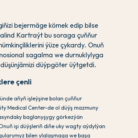
egiňizi bejermäge kömek edip bilse
alind Kartraýt bu soraga çuňňur
ümkinçiliklerini ýüze çykardy. Onuň
 emosional sagalma we durnuklylyga
 düşünjämizi düýpgöter üýtgetdi.
klere çenli
ünde aňyň işleýşine bolan çuňňur
sity Medical Center-de ol düýş mazmuny
rasyndaky baglanyşygy görkezýän
Onuň işi düýşleriň diňe uky wagty aýdylýan
ýgularymyz bilen ylalaşmaga we başa