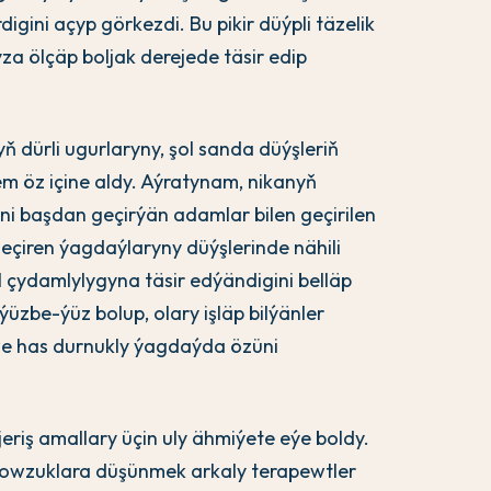
ini açyp görkezdi. Bu pikir düýpli täzelik
a ölçäp boljak derejede täsir edip
ň dürli ugurlaryny, şol sanda düýşleriň
m öz içine aldy. Aýratynam, nikanyň
i başdan geçirýän adamlar bilen geçirilen
geçiren ýagdaýlaryny düýşlerinde nähili
 çydamlylygyna täsir edýändigini belläp
ýüzbe-ýüz bolup, olary işläp bilýänler
 we has durnukly ýagdaýda özüni
riş amallary üçin uly ähmiýete eýe boldy.
owzuklara düşünmek arkaly terapewtler