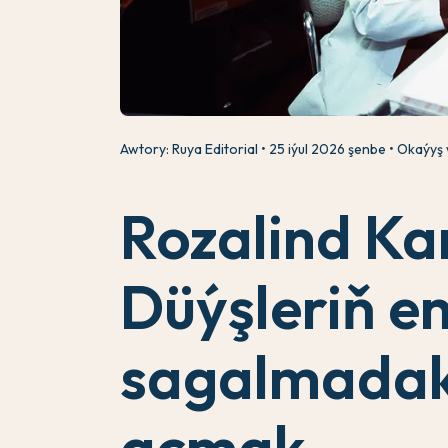
Awtory: Ruya Editorial
25 iýul 2026 şenbe
Okaýyş 
Rozalind Ka
Düýşleriň e
sagalmadak
açmak