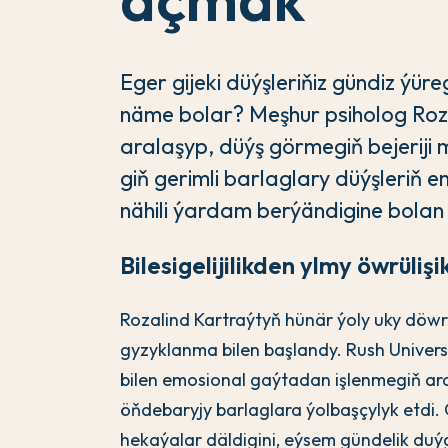
Eger gijeki düýşleriňiz gündiz ýür
näme bolar? Meşhur psiholog Roz
aralaşyp, düýş görmegiň bejeriji m
giň gerimli barlaglary düýşleriň
nähili ýardam berýändigine bolan
Bilesigelijilikden ylmy öwrülişi
Rozalind Kartraýtyň hünär ýoly uky döwr
gyzyklanma bilen başlandy. Rush Univer
bilen emosional gaýtadan işlenmegiň a
öňdebaryjy barlaglara ýolbaşçylyk etdi. 
hekaýalar däldigini, eýsem gündelik du