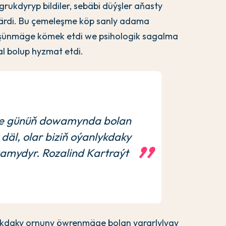
ugrukdyryp bildiler, sebäbi düýşler aňasty
ýärdi. Bu çemeleşme köp sanly adama
şünmäge kömek etdi we psihologik sagalma
l bolup hyzmat etdi.
ňe günüň dowamynda bolan
däl, olar biziň oýanlykdaky
mydyr. Rozalind Kartraýt
lykdaky ornuny öwrenmäge bolan ygrarlylygy