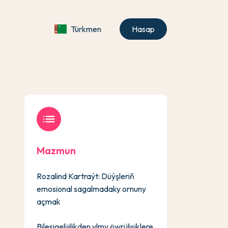
Türkmen
Hasap
list
Mazmun
Rozalind Kartraýt: Düýşleriň
emosional sagalmadaky ornuny
açmak
Bilesigelijilikden ylmy öwrülişiklere