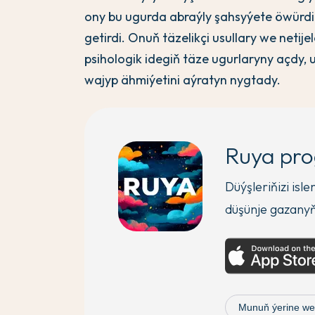
ony bu ugurda abraýly şahsyýete öwürdi
getirdi. Onuň täzelikçi usullary we netij
psihologik idegiň täze ugurlaryny açdy,
wajyp ähmiýetini aýratyn nygtady.
Ruya pr
Düýşleriňizi isl
düşünje gazany
Munuň ýerine we