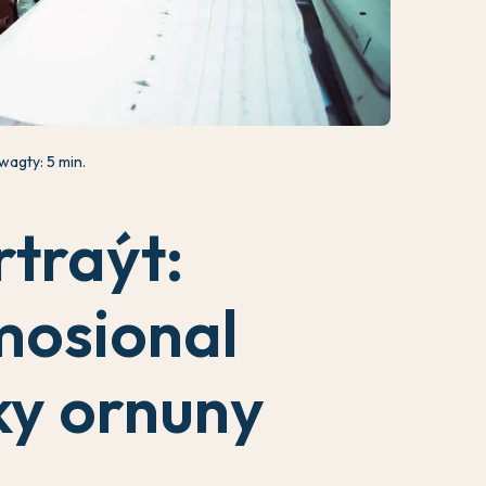
wagty: 5 min.
rtraýt:
mosional
y ornuny