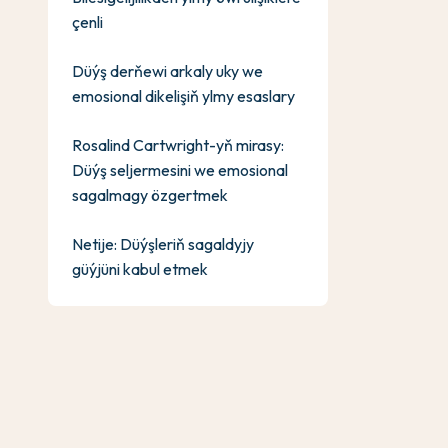
çenli
Düýş derňewi arkaly uky we
emosional dikelişiň ylmy esaslary
Rosalind Cartwright-yň mirasy:
Düýş seljermesini we emosional
sagalmagy özgertmek
Netije: Düýşleriň sagaldyjy
güýjüni kabul etmek