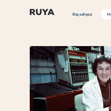
Baş sahypa
Ma