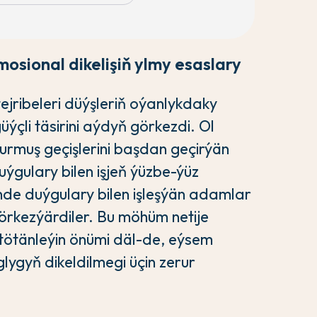
osional dikelişiň ylmy esaslary
jribeleri düýşleriň oýanlykdaky
li täsirini aýdyň görkezdi. Ol
rmuş geçişlerini başdan geçirýän
ýgulary bilen işjeň ýüzbe-ýüz
de duýgulary bilen işleşýän adamlar
görkezýärdiler. Bu möhüm netije
iň tötänleýin önümi däl-de, eýsem
lygyň dikeldilmegi üçin zerur