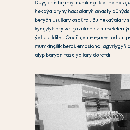
Düýşleriň bejeriş mümkinçiliklerine has 
hekaýalaryny hassalaryň aňasty dünýäs
berýän usullary ösdürdi. Bu hekaýalary s
kynçylyklary we çözülmedik meseleleri ý
ýetip bildiler. Onuň çemeleşmesi adam p
mümkinçilik berdi, emosional agyrlygyň
alyp barýan täze ýollary döretdi.