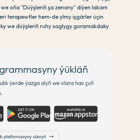
 we oňa "Düýşleriň şa zenany" diýen lakam
eleri terapewtler hem-de ylmy işgärler üçin
 uky we düýşleriň ruhy saglygy goramakdaky
ogrammasyny ýükläň
endik ýerde ýazga alyň we olara has çuň
ň.
trending_flat
b platformasyny ulanyň