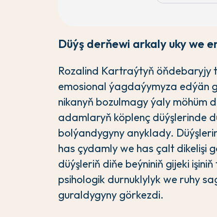
Düýş derňewi arkaly uky we em
Rozalind Kartraýtyň öňdebaryjy te
emosional ýagdaýymyza edýän güýç
nikanyň bozulmagy ýaly möhüm du
adamlaryň köplenç düýşlerinde du
bolýandygyny anyklady. Düýşlerin
has çydamly we has çalt dikelişi 
düýşleriň diňe beýniniň gijeki işin
psihologik durnuklylyk we ruhy sag
guraldygyny görkezdi.