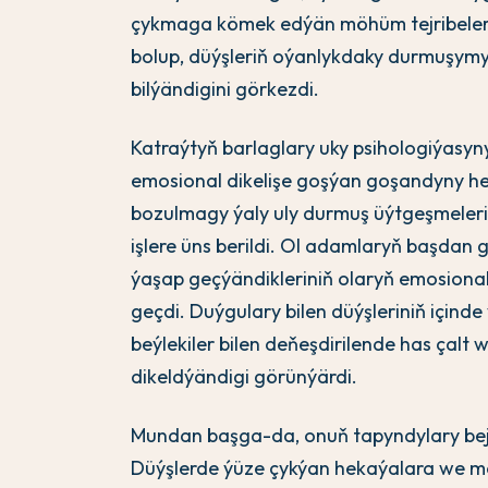
çykmaga kömek edýän möhüm tejribelerdig
bolup, düýşleriň oýanlykdaky durmuşymyz
bilýändigini görkezdi.
Katraýtyň barlaglary uky psihologiýasyny
emosional dikelişe goşýan goşandyny he
bozulmagy ýaly uly durmuş üýtgeşmelerin
işlere üns berildi. Ol adamlaryň başdan 
ýaşap geçýändikleriniň olaryň emosional
geçdi. Duýgulary bilen düýşleriniň içinde 
beýlekiler bilen deňeşdirilende has çalt
dikeldýändigi görünýärdi.
Mundan başga-da, onuň tapyndylary beje
Düýşlerde ýüze çykýan hekaýalara we m