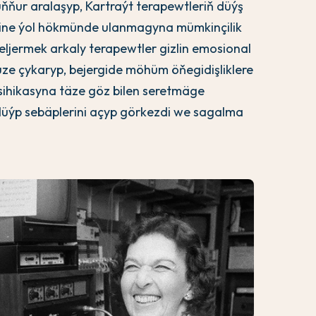
çuňňur aralaşyp, Kartraýt terapewtleriň düýş
ine ýol hökmünde ulanmagyna mümkinçilik
eljermek arkaly terapewtler gizlin emosional
üze çykaryp, bejergide möhüm öňegidişliklere
sihikasyna täze göz bilen seretmäge
 düýp sebäplerini açyp görkezdi we sagalma