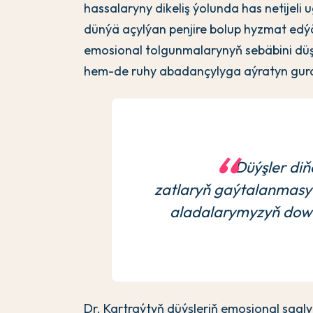
hassalaryny dikeliş ýolunda has netijeli 
dünýä açylýan penjire bolup hyzmat ed
emosional tolgunmalarynyň sebäbini dü
hem-de ruhy abadançylyga aýratyn gura
Düýşler di
zatlaryň gaýtalanmasy 
aladalarymyzyň dowa
Dr. Kartraýtyň düýşleriň emosional sag