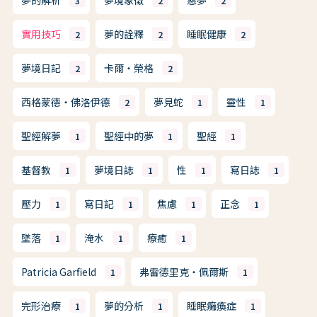
3
2
2
實用技巧
夢的詮釋
睡眠健康
2
2
2
夢境日記
卡爾・榮格
2
2
西格蒙德・佛洛伊德
夢見蛇
靈性
2
1
1
聖經解夢
聖經中的夢
聖經
1
1
1
基督教
夢境日誌
性
寫日誌
1
1
1
1
壓力
寫日記
焦慮
正念
1
1
1
1
墜落
淹水
療癒
1
1
1
Patricia Garfield
弗雷德里克・佩爾斯
1
1
完形治療
夢的分析
睡眠癱瘓症
1
1
1