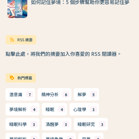
如何記住夢境：5 個步驟幫助你更容易記住夢
rss_feed
RSS 摘要
點擊此處，將我們的摘要加入你喜愛的 RSS 閱讀器。
loyalty
熱門標籤
潛意識
精神分析
解夢
7
6
5
夢境解析
睡眠
心理學
4
4
3
睡眠科學
清醒夢
睡眠研究
3
3
3
夢的解析
夢境象徵
惡夢