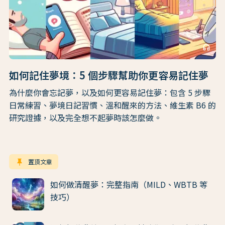
headphones
如何記住夢境：5 個步驟幫助你更容易記住夢
為什麼你會忘記夢，以及如何更容易記住夢：包含 5 步驟
日常練習、夢境日記習慣、溫和醒來的方法、維生素 B6 的
研究證據，以及完全想不起夢時該怎麼做。
keep
置頂文章
如何做清醒夢：完整指南（MILD、WBTB 等
技巧）