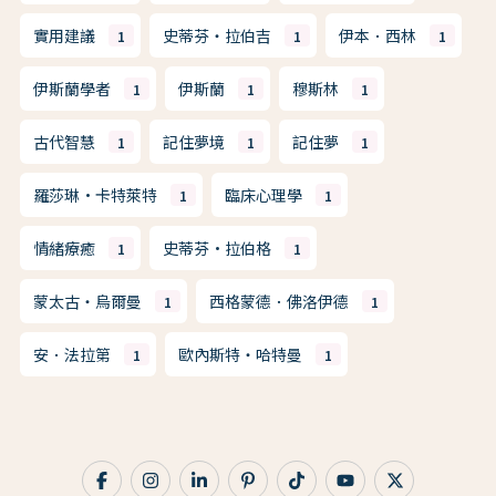
實用建議
史蒂芬・拉伯吉
伊本．西林
1
1
1
伊斯蘭學者
伊斯蘭
穆斯林
1
1
1
古代智慧
記住夢境
記住夢
1
1
1
羅莎琳·卡特萊特
臨床心理學
1
1
情緒療癒
史蒂芬·拉伯格
1
1
蒙太古・烏爾曼
西格蒙德．佛洛伊德
1
1
安．法拉第
歐內斯特・哈特曼
1
1