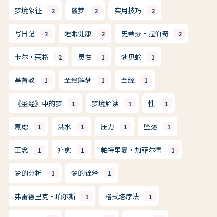
梦境象征
噩梦
实用技巧
2
2
2
写日记
睡眠健康
史蒂芬·拉伯奇
2
2
2
卡尔·荣格
灵性
梦见蛇
2
1
1
基督教
圣经解梦
圣经
1
1
1
《圣经》中的梦
梦境解读
性
1
1
1
焦虑
洪水
压力
坠落
1
1
1
1
正念
疗愈
帕特里夏·加菲尔德
1
1
1
梦的分析
梦的诠释
1
1
弗雷德里克·珀尔斯
格式塔疗法
1
1