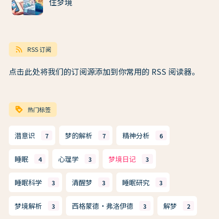
住梦境
rss_feed
RSS 订阅
点击此处将我们的订阅源添加到你常用的 RSS 阅读器。
loyalty
热门标签
潜意识
梦的解析
精神分析
7
7
6
睡眠
心理学
梦境日记
4
3
3
睡眠科学
清醒梦
睡眠研究
3
3
3
梦境解析
西格蒙德·弗洛伊德
解梦
3
3
2