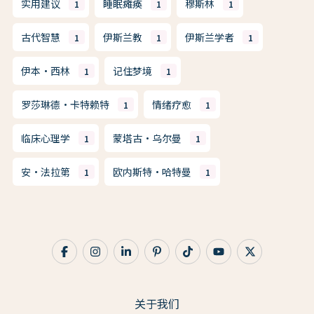
实用建议
睡眠瘫痪
穆斯林
1
1
1
古代智慧
伊斯兰教
伊斯兰学者
1
1
1
伊本·西林
记住梦境
1
1
罗莎琳德·卡特赖特
情绪疗愈
1
1
临床心理学
蒙塔古·乌尔曼
1
1
安·法拉第
欧内斯特·哈特曼
1
1
关于我们