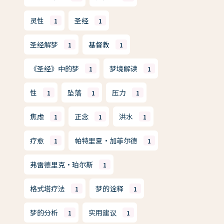
灵性
圣经
1
1
圣经解梦
基督教
1
1
《圣经》中的梦
梦境解读
1
1
性
坠落
压力
1
1
1
焦虑
正念
洪水
1
1
1
疗愈
帕特里夏·加菲尔德
1
1
弗雷德里克·珀尔斯
1
格式塔疗法
梦的诠释
1
1
梦的分析
实用建议
1
1