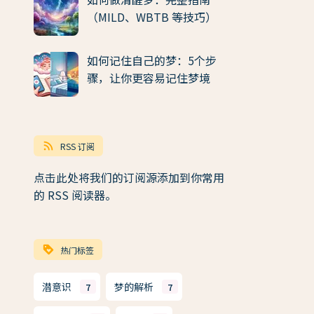
（MILD、WBTB 等技巧）
如何记住自己的梦：5个步
骤，让你更容易记住梦境
rss_feed
RSS 订阅
点击此处将我们的订阅源添加到你常用
的 RSS 阅读器。
loyalty
热门标签
潜意识
梦的解析
7
7