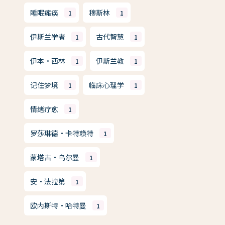
睡眠瘫痪
穆斯林
1
1
伊斯兰学者
古代智慧
1
1
伊本·西林
伊斯兰教
1
1
记住梦境
临床心理学
1
1
情绪疗愈
1
罗莎琳德·卡特赖特
1
蒙塔古·乌尔曼
1
安·法拉第
1
欧内斯特·哈特曼
1