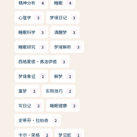
精神分析
睡眠
6
4
心理学
梦境日记
3
3
睡眠科学
清醒梦
3
3
睡眠研究
梦境解析
3
3
西格蒙德·弗洛伊德
3
梦境象征
解梦
2
2
噩梦
实用技巧
2
2
写日记
睡眠健康
2
2
史蒂芬·拉伯奇
2
卡尔·荣格
梦见蛇
2
1