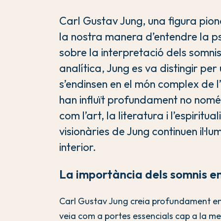
Carl Gustav Jung, una figura pion
la nostra manera d’entendre la p
sobre la interpretació dels somn
analítica, Jung es va distingir pe
s’endinsen en el món complex de l
han influït profundament no nomé
com l’art, la literatura i l’espirit
visionàries de Jung continuen il·lu
interior.
La importància dels somnis en
Carl Gustav Jung creia profundament en 
veia com a portes essencials cap a la me