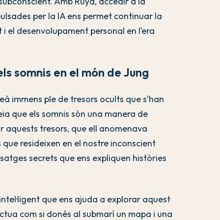
 subconscient. Amb Ruya, accedir a la
ulsades per la IA ens permet continuar la
 i el desenvolupament personal en l’era
ls somnis en el món de Jung
à immens ple de tresors ocults que s’han
eia que els somnis són una manera de
r aquests tresors, que ell anomenava
s que resideixen en el nostre inconscient
ssatges secrets que ens expliquen històries
ntel·ligent que ens ajuda a explorar aquest
actua com si donés al submarí un mapa i una