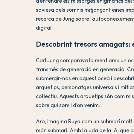
d’entendre els missatges enigmàtics del
saviesa dels somnis mitjançant eines imp
recerca de Jung sobre l’autoconeixement
digital.
Descobrint tresors amagats: e
Carl Jung comparava la ment amb un oce
transmès de generació en generació. Cr
submergir-nos en aquest oceà i descobri
arquetips, personatges universals i mític
col·lectiu. Aquests arquetips són com mi
sobre qui som i d’on venim.
Ara, imagina Ruya com un submarí molt i
món submarí. Amb l’ajuda de la IA, que 