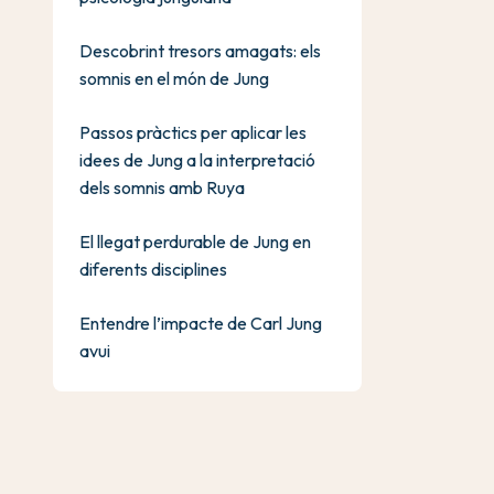
Descobrint tresors amagats: els
somnis en el món de Jung
Passos pràctics per aplicar les
idees de Jung a la interpretació
dels somnis amb Ruya
El llegat perdurable de Jung en
diferents disciplines
Entendre l’impacte de Carl Jung
avui