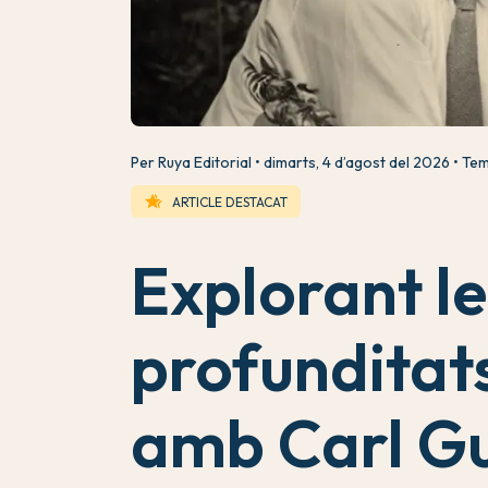
Per Ruya Editorial
dimarts, 4 d’agost del 2026
Tem
hotel_class
ARTICLE DESTACAT
Explorant le
profunditat
amb Carl G