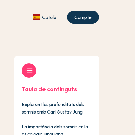
Català
Compte
list
Taula de continguts
Explorant les profunditats dels
somnis amb Carl Gustav Jung
La importància dels somnis en la
psicologia junguiana