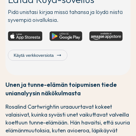
Pidä unistasi kirjaa missä tahansa ja löydä niistä
syvempiä oivalluksia.
trending_flat
Käytä verkkoversiota
Unen ja tunne-elämän toipumisen tiede
unianalyysin näkökulmasta
Rosalind Cartwrightin uraauurtavat kokeet
valaisivat, kuinka syvästi unet vaikuttavat valveilla
koettuun tunne-elämään. Hän havaitsi, että suuria
elämänmuutoksia, kuten avioeroa, läpikäyvät