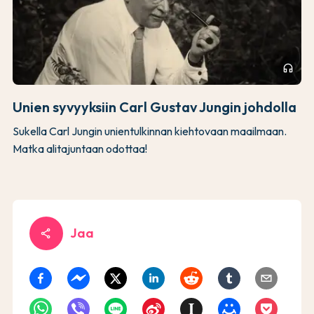
headphones
Unien syvyyksiin Carl Gustav Jungin johdolla
Sukella Carl Jungin unientulkinnan kiehtovaan maailmaan.
Matka alitajuntaan odottaa!
Jaa
share