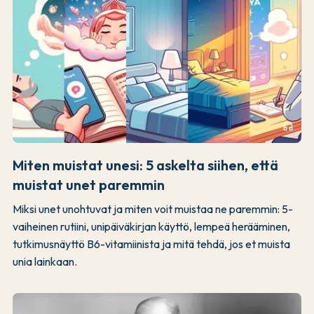
headphones
Miten muistat unesi: 5 askelta siihen, että
muistat unet paremmin
Miksi unet unohtuvat ja miten voit muistaa ne paremmin: 5-
vaiheinen rutiini, unipäiväkirjan käyttö, lempeä herääminen,
tutkimusnäyttö B6-vitamiinista ja mitä tehdä, jos et muista
unia lainkaan.