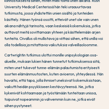
kiinnostuksesta siihen, miten mieli toimii unen aikana. Rush
University Medical Centerissä hän teki uraauurtavaa
tutkimusta, jossa yhdistettiin unien sisältö ja tunteiden
käsittely. Hänen työnsä osoitti, etteivät unet ole vain unen
aikana nähtyjä tarinoita, vaan keskeisiä kokemuksia, jotka
auttavat meitä sovittamaan yhteen ja käsittelemään arjen
tunteita. Oivallus oli mullistava ja viittasi siihen, että unilla voi
olla todellisia ja mitattavia vaikutuksia valveillaoloomme.
Cartwrightin tutkimus ulottui monille unipsykologian osa-
alueille, mukaan lukien hänen tunnetut tutkimuksensa siitä,
miten unet tukevat tunne-elämän palautumista erityisesti
suurten elämänmuutosten, kuten avioeron, yhteydessä. Hän
havaitsi, että tapa, jolla ihmiset uneksivat kokemuksistaan,
vaikutti heidän psyykkiseen kestävyyteensä. Ne, jotka
kykenivät kohtaamaan ja työstämään tunteitaan unissa,
toipuivat nopeammin ja vahvemmin kuin ne, jotka eivät
siihen pystyneet.