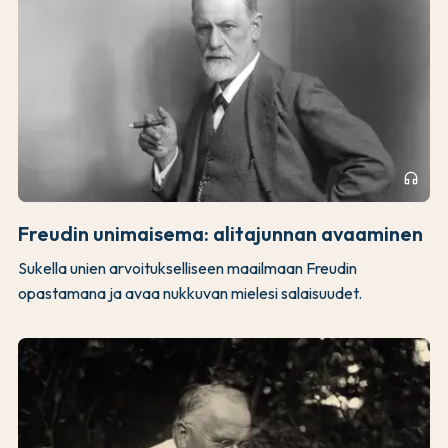
headphones
Freudin unimaisema: alitajunnan avaaminen
Sukella unien arvoitukselliseen maailmaan Freudin
opastamana ja avaa nukkuvan mielesi salaisuudet.