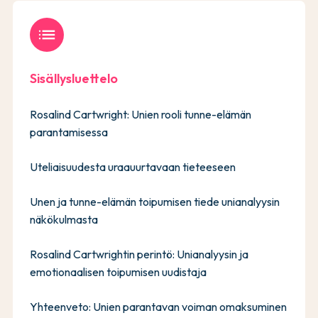
list
Sisällysluettelo
Rosalind Cartwright: Unien rooli tunne-elämän
parantamisessa
Uteliaisuudesta uraauurtavaan tieteeseen
Unen ja tunne-elämän toipumisen tiede unianalyysin
näkökulmasta
Rosalind Cartwrightin perintö: Unianalyysin ja
emotionaalisen toipumisen uudistaja
Yhteenveto: Unien parantavan voiman omaksuminen