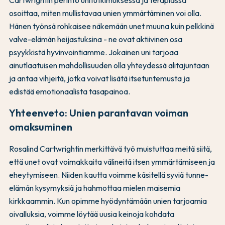
osoittaa, miten mullistavaa unien ymmärtäminen voi olla.
Hänen työnsä rohkaisee näkemään unet muuna kuin pelkkinä
valve-elämän heijastuksina - ne ovat aktiivinen osa
psyykkistä hyvinvointiamme. Jokainen uni tarjoaa
ainutlaatuisen mahdollisuuden olla yhteydessä alitajuntaan
ja antaa vihjeitä, jotka voivat lisätä itsetuntemusta ja
edistää emotionaalista tasapainoa.
Yhteenveto: Unien parantavan voiman
omaksuminen
Rosalind Cartwrightin merkittävä työ muistuttaa meitä siitä,
että unet ovat voimakkaita välineitä itsen ymmärtämiseen ja
eheytymiseen. Niiden kautta voimme käsitellä syviä tunne-
elämän kysymyksiä ja hahmottaa mielen maisemia
kirkkaammin. Kun opimme hyödyntämään unien tarjoamia
oivalluksia, voimme löytää uusia keinoja kohdata