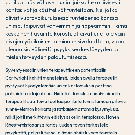
potilaat näkivät usein unia, joissa he aktiivisesti
kohtasivat ja käsittelivät tunteitaan. Ne, jotka
olivat vuorovaikutuksessa tunteidensa kanssa
unissa, toipuivat vahvemmin ja nopeammin. Tämä
keskeinen havainto korosti, etteivät unet ole vain
aivojen yöaikaisen toiminnan sivutuotteita, vaan
olennaisia välineitä psyykkisen kestävyyden ja
mielenterveyden palautumisessa.
Syventyessään unien terapeuttiseen potentiaaliin
Cartwright kehitti menetelmiä, joiden avulla terapeutit
pystyivät hyödyntämään unien kertomuksia porttina
potilaiden alitajuntaan. Näitä kertomuksia analysoimalla
terapeutit saattoivat auttaa potilaita tunnistamaan piileviä
tunne-elämän häiriöitä ja ratkaisemattomia kysymyksiä,
mikä johti merkittäviin edistysaskeliin terapiassa. Hänen
lähestymistapansa tarjosi uuden tavan tarkastella
psyykettä, paljasti tunne-elämän ahdistuksen taustalla