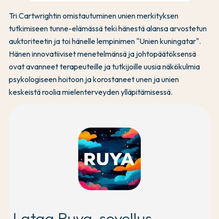
Tri Cartwrightin omistautuminen unien merkityksen
tutkimiseen tunne-elämässä teki hänestä alansa arvostetun
auktoriteetin ja toi hänelle lempinimen "Unien kuningatar".
Hänen innovatiiviset menetelmänsä ja johtopäätöksensä
ovat avanneet terapeuteille ja tutkijoille uusia näkökulmia
psykologiseen hoitoon ja korostaneet unen ja unien
keskeistä roolia mielenterveyden ylläpitämisessä.
Lataa Ruya-sovellus