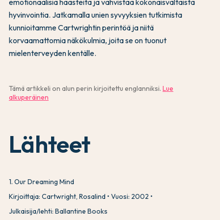
emotionaalisia haasteita ja vahvistaa kokonaisvaltaista
hyvinvointia. Jatkamalla unien syvyyksien tutkimista
kunnioitamme Cartwrightin perintöä ja niitä
korvaamattomia näkökulmia, joita se on tuonut
mielenterveyden kentälle.
Tämä artikkeli on alun perin kirjoitettu englanniksi.
Lue
alkuperäinen
Lähteet
1
.
Our Dreaming Mind
Kirjoittaja: Cartwright, Rosalind
Vuosi: 2002
Julkaisija/lehti: Ballantine Books