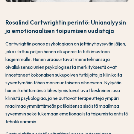
Rosalind Cartwrightin perintö: Unianalyysin
ja emotionaalisen toipumisen uudistaja
Cartwrightin panos psykologiaan on jättänyt pysyvän jäljen,
joka ulottuu paljon hänen alkuperäistä tutkimustaan
laajemmalle. Hänen uraauurtavat menetelmänsä ja
oivalluksensa unien psykologisesta merkityksestä ovat
innostaneet kokonaisen sukupolven tutkijoita ja kliinikoita
syventymään tähän monimuotoiseen aiheeseen. Nykyään
hänen kehittämänsä lähestymistavat ovat keskeinen osa
kliinistä psykologiaa, ja ne auttavat terapeutteja ympäri
maailmaa ymmärtämään potilaidensa sisäistä maailmaa
syvemmin sekä tukemaan emotionaalista toipumista entistä
tehokkaammin.
Cartwrightin perintö unitutkimuksessa ja terapiassa