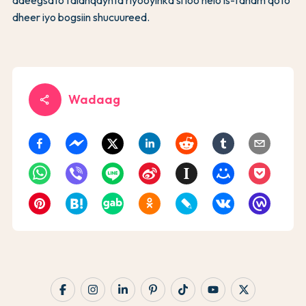
dheer iyo bogsiin shucuureed.
Wadaag
share