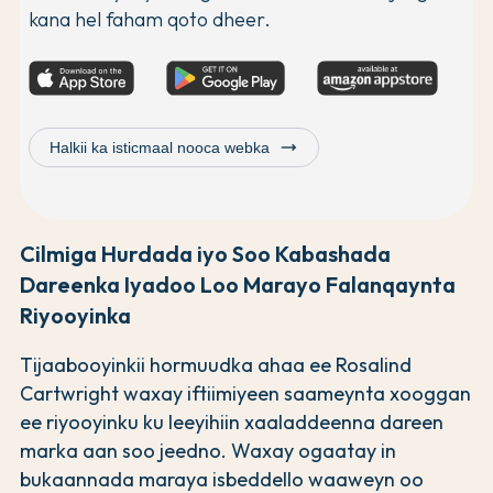
kana hel faham qoto dheer.
trending_flat
Halkii ka isticmaal nooca webka
Cilmiga Hurdada iyo Soo Kabashada
Dareenka Iyadoo Loo Marayo Falanqaynta
Riyooyinka
Tijaabooyinkii hormuudka ahaa ee Rosalind
Cartwright waxay iftiimiyeen saameynta xooggan
ee riyooyinku ku leeyihiin xaaladdeenna dareen
marka aan soo jeedno. Waxay ogaatay in
bukaannada maraya isbeddello waaweyn oo