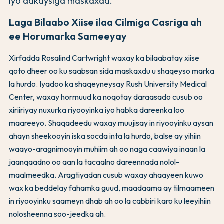
iyo adkaysiga maskaxda.
Laga Bilaabo Xiise ilaa Cilmiga Casriga ah
ee Horumarka Sameeyay
Xirfadda Rosalind Cartwright waxay ka bilaabatay xiise
qoto dheer oo ku saabsan sida maskaxdu u shaqeyso marka
la hurdo. Iyadoo ka shaqeyneysay Rush University Medical
Center, waxay hormuud ka noqotay daraasado cusub oo
xiriiriyay nuxurka riyooyinka iyo habka dareenka loo
maareeyo. Shaqadeedu waxay muujisay in riyooyinku aysan
ahayn sheekooyin iska socda inta la hurdo, balse ay yihiin
waayo-aragnimooyin muhiim ah oo naga caawiya inaan la
jaanqaadno oo aan la tacaalno dareennada nolol-
maalmeedka. Aragtiyadan cusub waxay ahaayeen kuwo
wax ka beddelay fahamka guud, maadaama ay tilmaameen
in riyooyinku saameyn dhab ah oo la cabbiri karo ku leeyihiin
nolosheenna soo-jeedka ah.