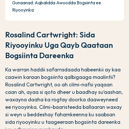
Gunaanad: Aqbalidda Awoodda Bogsiinta ee
Riyooyinka
Rosalind Cartwright: Sida
Riyooyinku Uga Qayb Qaataan
Bogsiinta Dareenka
Ka warran haddii safarradaada habeenkii ay kaa
caawin karaan bogsiinta qalbigaaga maalintii?
Rosalind Cartwright, oo ah cilmi-nafsi yaqaan
caan ah, ayaa si qoto dheer u baadhay su’aashan,
waxayna daaha ka rogtay doorka daaweyneed
ee riyooyinka. Cilmi-baaristeeda ballaaran waxay
si weyn u beddeshay fahamkeenna ku saabsan
sida riyooyinku u taageeraan bogsiinta dareenka