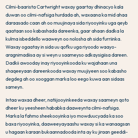
Cilmi-baarista Cartwright waxay gaartay dhinacyo kala
duwan oo cilmi-nafsiga hurdada ah, waxaana ka mid ahaa
daraasado caan ah oo muujinaya sida riyooyinku uga qeyb
qaataan soo kabashada dareenka, gaar ahaan dadka la
kulma isbeddello waaweyn oo nolosha ah sida furriinka.
Waxay ogaatay in sida uu qofku uga riyoodo waayo-
aragnimadiisa ay si weyn u saameyso adkaysigiisa dareen.
Dadkii awooday inay riyooyinkooda ku wajahaan una
shaqeeyaan dareenkooda waxay muujiyeen soo kabasho
degdeg ah oo xooggan marka loo eego kuwa aan sidaas
sameyn.
Intaa waxaa dheer, natiijooyinkeeda waxay saameyn qoto
dheer ku yeesheen hababka daaweynta cilmi-nafsiga.
Marka la fahmo sheekooyinka iyo mowduucyada ka soo
baxa riyooyinka, daaweeyayaashu waxay si ka wanaagsan
u hagaan karaan bukaannadooda inta ay ku jiraan geeddi-