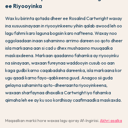
ee Riyooyinka
Wax ku biirinta qotada dheer ee Rosalind Cartwright waxay
ina xusuusinayaan in riyooyinkeenu yihiin qalab awood leh oo
lagu fahmi karo laguna bogsiin karo nafteena. Waxay noo
oggolaadaan inaan sahaminno arrimo dareen oo qoto dheer
isla markaana aan si cad u dhex mushaaxno muuqaalka
maskaxdeena. Markaan qaadanno fahamka ay riyooyinku
na siinayaan, waxaan fureynaa waddooyin cusub oo aan
kaga gudbi karno caqabadaha dareenka, isla markaana kor
ugu qaadi karno fayo-qabkeena guud. Anagoo sii guda
gelayna sahaminta qoto-dheeraanta riyooyinkeena,
waxaan sharfaynaa dhaxalka Cartwright iyo fahamka
qiimaha leh ee ay ku soo kordhisay caafimaadka maskaxda.
Maqaalkan markii hore waxaa lagu qoray Af-Ingiriisi.
Akhri asalka