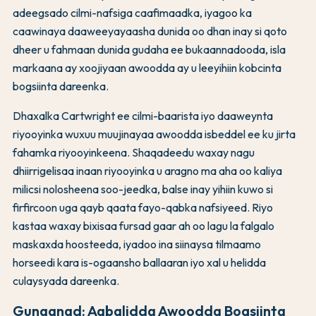
adeegsado cilmi-nafsiga caafimaadka, iyagoo ka
caawinaya daaweeyayaasha dunida oo dhan inay si qoto
dheer u fahmaan dunida gudaha ee bukaannadooda, isla
markaana ay xoojiyaan awoodda ay u leeyihiin kobcinta
bogsiinta dareenka.
Dhaxalka Cartwright ee cilmi-baarista iyo daaweynta
riyooyinka wuxuu muujinayaa awoodda isbeddel ee ku jirta
fahamka riyooyinkeena. Shaqadeedu waxay nagu
dhiirrigelisaa inaan riyooyinka u aragno ma aha oo kaliya
milicsi nolosheena soo-jeedka, balse inay yihiin kuwo si
firfircoon uga qayb qaata fayo-qabka nafsiyeed. Riyo
kastaa waxay bixisaa fursad gaar ah oo lagu la falgalo
maskaxda hoosteeda, iyadoo ina siinaysa tilmaamo
horseedi kara is-ogaansho ballaaran iyo xal u helidda
culaysyada dareenka.
Gunaanad: Aqbalidda Awoodda Bogsiinta