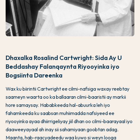
Dhaxalka Rosalind Cartwright: Sida Ay U
Beddashay Falanqaynta Riyooyinka iyo
Bogsiinta Dareenka
Wax ku biirintii Cartwright ee cilmi-nafsiga waxay reebtay
saameyn waarta oo ka ballaaran cilmi-baaristii ay markii
hore samaysay. Hababkeeda hal-abuurka leh iyo
fahamkeeda ku saabsan muhiimadda nafsiyeed ee
riyooyinka ayaa dhiirrigeliyay jiil dhan oo cilmi-baarayaal iyo
daaweeyayaal ah inay sii sahamiyaan goobtan adag.
Maanta, hab-raacyadeedu waa kuwo si weyn looga