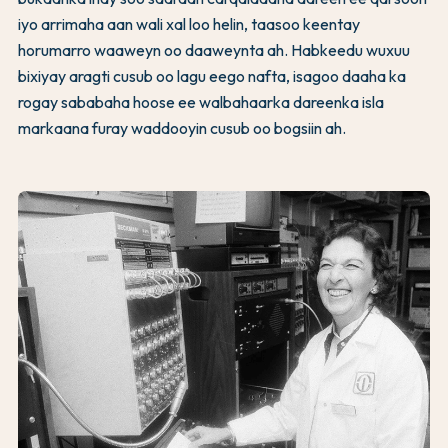
iyo arrimaha aan wali xal loo helin, taasoo keentay
horumarro waaweyn oo daaweynta ah. Habkeedu wuxuu
bixiyay aragti cusub oo lagu eego nafta, isagoo daaha ka
rogay sababaha hoose ee walbahaarka dareenka isla
markaana furay waddooyin cusub oo bogsiin ah.