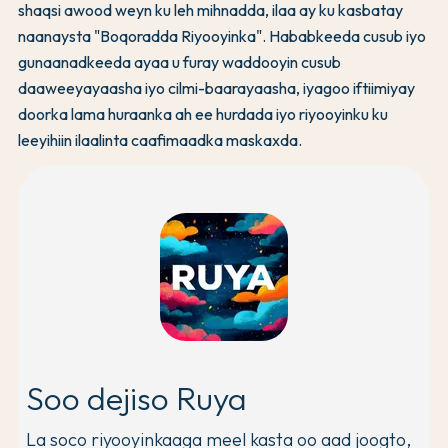
shaqsi awood weyn ku leh mihnadda, ilaa ay ku kasbatay
naanaysta "Boqoradda Riyooyinka". Hababkeeda cusub iyo
gunaanadkeeda ayaa u furay waddooyin cusub
daaweeyayaasha iyo cilmi-baarayaasha, iyagoo iftiimiyay
doorka lama huraanka ah ee hurdada iyo riyooyinku ku
leeyihiin ilaalinta caafimaadka maskaxda.
Soo dejiso Ruya
La soco riyooyinkaaga meel kasta oo aad joogto,