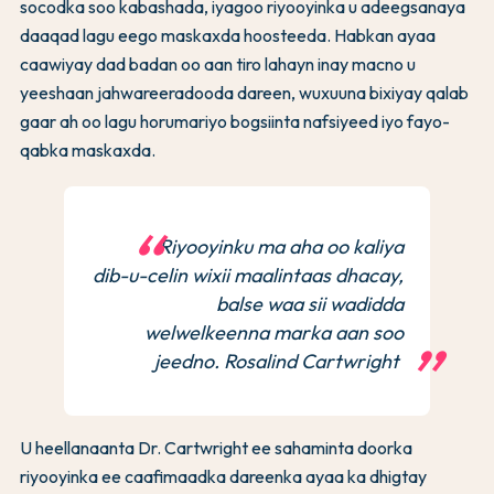
socodka soo kabashada, iyagoo riyooyinka u adeegsanaya
daaqad lagu eego maskaxda hoosteeda. Habkan ayaa
caawiyay dad badan oo aan tiro lahayn inay macno u
yeeshaan jahwareeradooda dareen, wuxuuna bixiyay qalab
gaar ah oo lagu horumariyo bogsiinta nafsiyeed iyo fayo-
qabka maskaxda.
Riyooyinku ma aha oo kaliya
dib-u-celin wixii maalintaas dhacay,
balse waa sii wadidda
welwelkeenna marka aan soo
jeedno. Rosalind Cartwright
U heellanaanta Dr. Cartwright ee sahaminta doorka
riyooyinka ee caafimaadka dareenka ayaa ka dhigtay