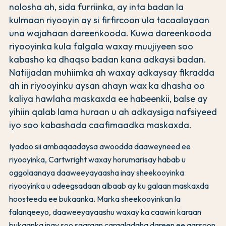
nolosha ah, sida furriinka, ay inta badan la
kulmaan riyooyin ay si firfircoon ula tacaalayaan
una wajahaan dareenkooda. Kuwa dareenkooda
riyooyinka kula falgala waxay muujiyeen soo
kabasho ka dhaqso badan kana adkaysi badan.
Natiijadan muhiimka ah waxay adkaysay fikradda
ah in riyooyinku aysan ahayn wax ka dhasha oo
kaliya hawlaha maskaxda ee habeenkii, balse ay
yihiin qalab lama huraan u ah adkaysiga nafsiyeed
iyo soo kabashada caafimaadka maskaxda.
Iyadoo sii ambaqaadaysa awoodda daaweyneed ee
riyooyinka, Cartwright waxay horumarisay habab u
oggolaanaya daaweeyayaasha inay sheekooyinka
riyooyinka u adeegsadaan albaab ay ku galaan maskaxda
hoosteeda ee bukaanka. Marka sheekooyinkan la
falanqeeyo, daaweeyayaashu waxay ka caawin karaan
bukaanka inay soo saaraan carqaladaha dareen ee qarsoon