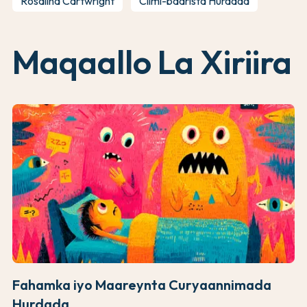
Rosalind Cartwright
Cilmi-baarista Hurdada
Maqaallo La Xiriira
Fahamka iyo Maareynta Curyaannimada
Hurdada