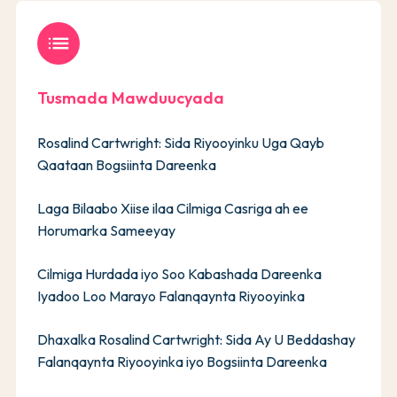
list
Tusmada Mawduucyada
Rosalind Cartwright: Sida Riyooyinku Uga Qayb
Qaataan Bogsiinta Dareenka
Laga Bilaabo Xiise ilaa Cilmiga Casriga ah ee
Horumarka Sameeyay
Cilmiga Hurdada iyo Soo Kabashada Dareenka
Iyadoo Loo Marayo Falanqaynta Riyooyinka
Dhaxalka Rosalind Cartwright: Sida Ay U Beddashay
Falanqaynta Riyooyinka iyo Bogsiinta Dareenka