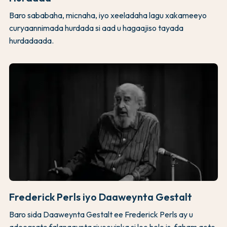
Baro sababaha, micnaha, iyo xeeladaha lagu xakameeyo
curyaannimada hurdada si aad u hagaajiso tayada
hurdadaada.
Frederick Perls iyo Daaweynta Gestalt
Baro sida Daaweynta Gestalt ee Frederick Perls ay u
adeegsato falanqaynta riyooyinka si loo helo is-faham qoto