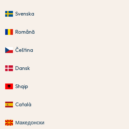
Svenska
Română
Čeština
Dansk
Shqip
Català
Македонски