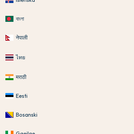
বাংলা
नेपाली
ไทย
मराठी
Eesti
Bosanski
Gaeilge