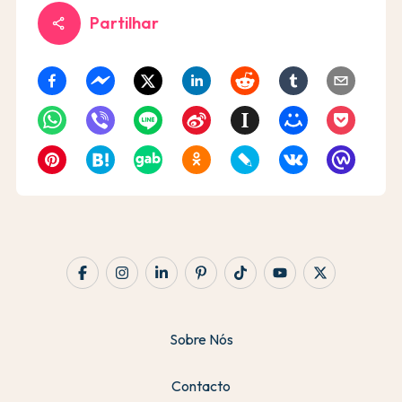
Partilhar
share
Sobre Nós
Contacto