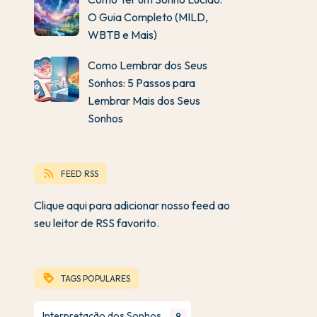
O Guia Completo (MILD,
WBTB e Mais)
Como Lembrar dos Seus
Sonhos: 5 Passos para
Lembrar Mais dos Seus
Sonhos
rss_feed
FEED RSS
Clique aqui para adicionar nosso feed ao
seu leitor de RSS favorito.
loyalty
TAGS POPULARES
Interpretação dos Sonhos
9