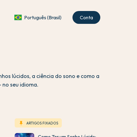
Português (Brasil)
Conta
nhos lúcidos, a ciência do sono e como a
 no seu idioma.
keep
ARTIGOS FIXADOS
Como Ter um Sonho Lúcido: