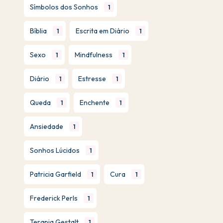
Símbolos dos Sonhos
1
Bíblia
Escrita em Diário
1
1
Sexo
Mindfulness
1
1
Diário
Estresse
1
1
Queda
Enchente
1
1
Ansiedade
1
Sonhos Lúcidos
1
Patricia Garfield
Cura
1
1
Frederick Perls
1
Terapia Gestalt
1