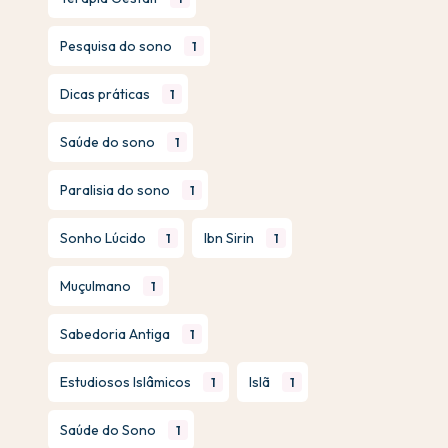
Pesquisa do sono
1
Dicas práticas
1
Saúde do sono
1
Paralisia do sono
1
Sonho Lúcido
Ibn Sirin
1
1
Muçulmano
1
Sabedoria Antiga
1
Estudiosos Islâmicos
Islã
1
1
Saúde do Sono
1