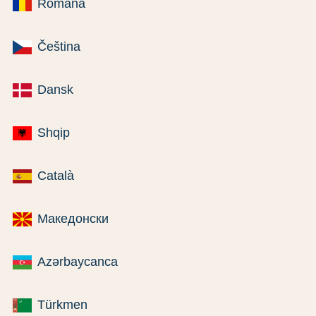
Română
Čeština
Dansk
Shqip
Català
Македонски
Azərbaycanca
Türkmen