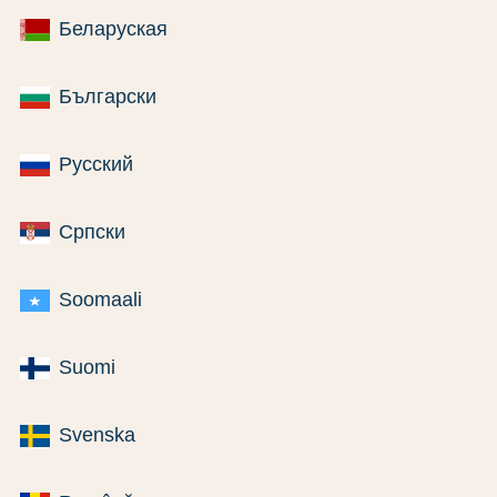
Беларуская
Български
Русский
Српски
Soomaali
Suomi
Svenska